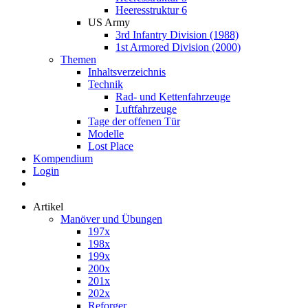
Heeresstruktur 6
US Army
3rd Infantry Division (1988)
1st Armored Division (2000)
Themen
Inhaltsverzeichnis
Technik
Rad- und Kettenfahrzeuge
Luftfahrzeuge
Tage der offenen Tür
Modelle
Lost Place
Kompendium
Login
Artikel
Manöver und Übungen
197x
198x
199x
200x
201x
202x
Reforger