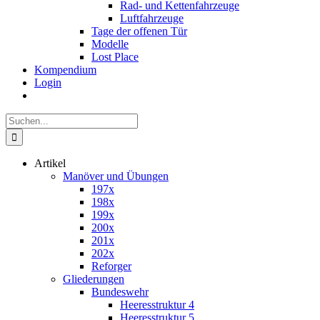
Rad- und Kettenfahrzeuge
Luftfahrzeuge
Tage der offenen Tür
Modelle
Lost Place
Kompendium
Login
Suche
nach:
Artikel
Manöver und Übungen
197x
198x
199x
200x
201x
202x
Reforger
Gliederungen
Bundeswehr
Heeresstruktur 4
Heeresstruktur 5