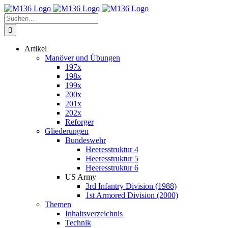
Zum
Inhalt
Suche
springen
nach:
Artikel
Manöver und Übungen
197x
198x
199x
200x
201x
202x
Reforger
Gliederungen
Bundeswehr
Heeresstruktur 4
Heeresstruktur 5
Heeresstruktur 6
US Army
3rd Infantry Division (1988)
1st Armored Division (2000)
Themen
Inhaltsverzeichnis
Technik