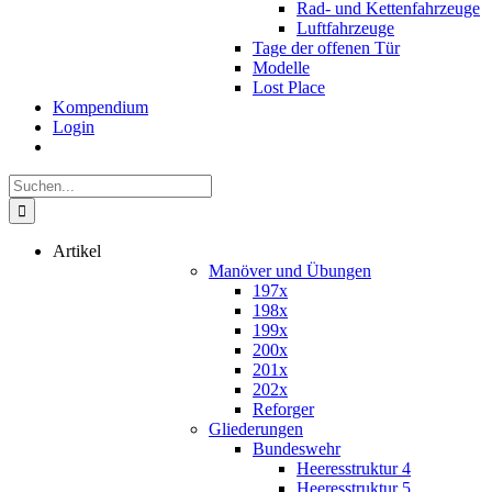
Rad- und Kettenfahrzeuge
Luftfahrzeuge
Tage der offenen Tür
Modelle
Lost Place
Kompendium
Login
Suche
nach:
Artikel
Manöver und Übungen
197x
198x
199x
200x
201x
202x
Reforger
Gliederungen
Bundeswehr
Heeresstruktur 4
Heeresstruktur 5