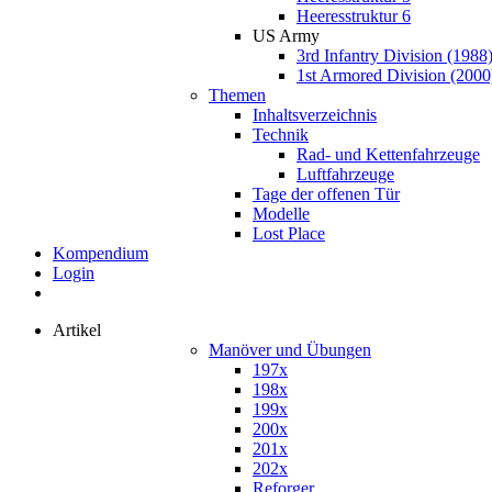
Heeresstruktur 6
US Army
3rd Infantry Division (1988
1st Armored Division (2000
Themen
Inhaltsverzeichnis
Technik
Rad- und Kettenfahrzeuge
Luftfahrzeuge
Tage der offenen Tür
Modelle
Lost Place
Kompendium
Login
Artikel
Manöver und Übungen
197x
198x
199x
200x
201x
202x
Reforger