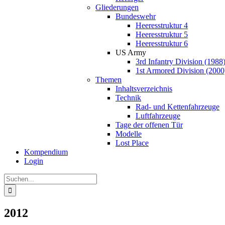
Gliederungen
Bundeswehr
Heeresstruktur 4
Heeresstruktur 5
Heeresstruktur 6
US Army
3rd Infantry Division (1988
1st Armored Division (2000
Themen
Inhaltsverzeichnis
Technik
Rad- und Kettenfahrzeuge
Luftfahrzeuge
Tage der offenen Tür
Modelle
Lost Place
Kompendium
Login
Suche
nach:
2012