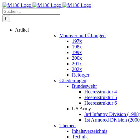
Zum
Inhalt
Suche
springen
nach:
Artikel
Manöver und Übungen
197x
198x
199x
200x
201x
202x
Reforger
Gliederungen
Bundeswehr
Heeresstruktur 4
Heeresstruktur 5
Heeresstruktur 6
US Army
3rd Infantry Division (1988
1st Armored Division (2000
Themen
Inhaltsverzeichnis
Technik