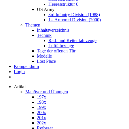
Heeresstruktur 6
US Army
3rd Infantry Division (1988)
1st Armored Division (2000)
Themen
Inhaltsverzeichnis
Technik
Rad- und Kettenfahrzeuge
Luftfahrzeuge
Tage der offenen Tür
Modelle
Lost Place
Kompendium
Login
Artikel
Manöver und Übungen
197x
198x
199x
200x
201x
202x
Reforger