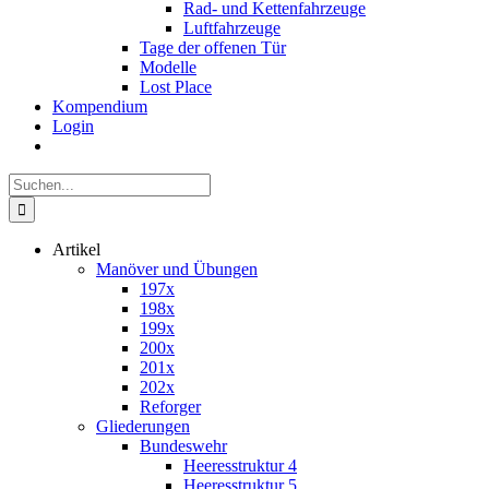
Rad- und Kettenfahrzeuge
Luftfahrzeuge
Tage der offenen Tür
Modelle
Lost Place
Kompendium
Login
Suche
nach:
Artikel
Manöver und Übungen
197x
198x
199x
200x
201x
202x
Reforger
Gliederungen
Bundeswehr
Heeresstruktur 4
Heeresstruktur 5