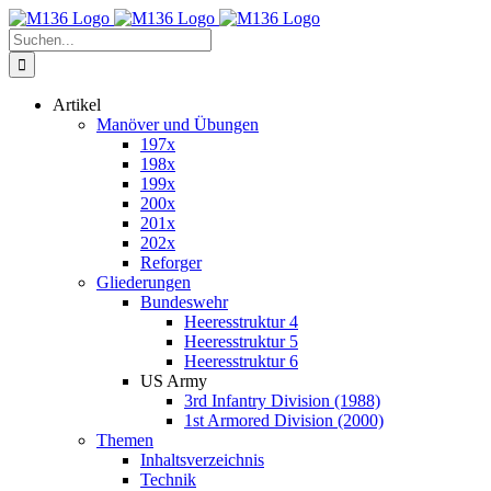
Zum
Inhalt
Suche
springen
nach:
Artikel
Manöver und Übungen
197x
198x
199x
200x
201x
202x
Reforger
Gliederungen
Bundeswehr
Heeresstruktur 4
Heeresstruktur 5
Heeresstruktur 6
US Army
3rd Infantry Division (1988)
1st Armored Division (2000)
Themen
Inhaltsverzeichnis
Technik