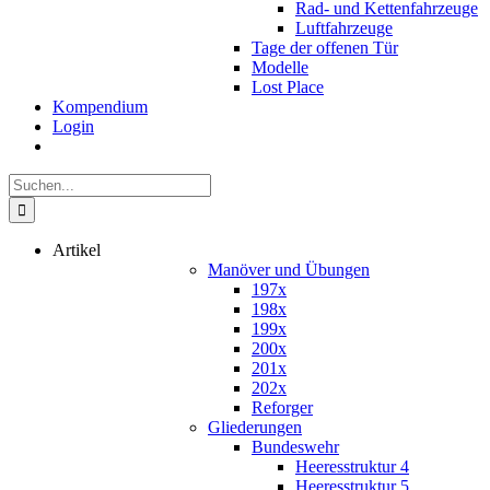
Rad- und Kettenfahrzeuge
Luftfahrzeuge
Tage der offenen Tür
Modelle
Lost Place
Kompendium
Login
Suche
nach:
Artikel
Manöver und Übungen
197x
198x
199x
200x
201x
202x
Reforger
Gliederungen
Bundeswehr
Heeresstruktur 4
Heeresstruktur 5