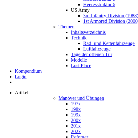
Heeresstruktur 6
US Army
3rd Infantry Division (1988
1st Armored Division (2000
Themen
Inhaltsverzeichnis
Technik
Rad- und Kettenfahrzeuge
Luftfahrzeuge
Tage der offenen Tür
Modelle
Lost Place
Kompendium
Login
Artikel
Manöver und Übungen
197x
198x
199x
200x
201x
202x
Reforger