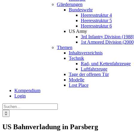
Gliederungen
Bundeswehr
Heeresstruktur 4
Heeresstruktur 5
Heeresstruktur 6
US Army
3rd Infantry Division (1988
1st Armored Division (2000
Themen
Inhaltsverzeichnis
Technik
Rad- und Kettenfahrzeuge
Luftfahrzeuge
Tage der offenen Tür
Modelle
Lost Place
Kompendium
Login
Suche
nach:
US Bahnverladung in Parsberg