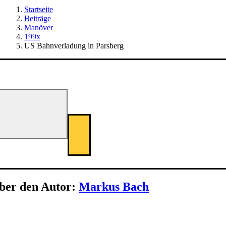
Startseite
Beiträge
Manöver
199x
US Bahnverladung in Parsberg
ber den Autor:
Markus Bach