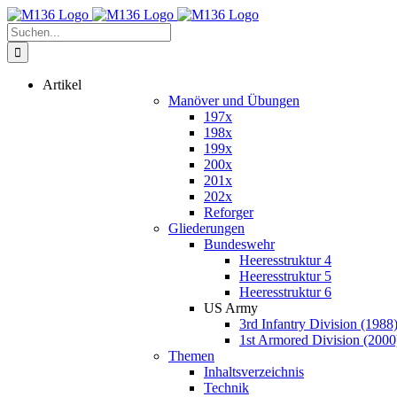
Zum
Inhalt
Suche
springen
nach:
Artikel
Manöver und Übungen
197x
198x
199x
200x
201x
202x
Reforger
Gliederungen
Bundeswehr
Heeresstruktur 4
Heeresstruktur 5
Heeresstruktur 6
US Army
3rd Infantry Division (1988
1st Armored Division (2000
Themen
Inhaltsverzeichnis
Technik