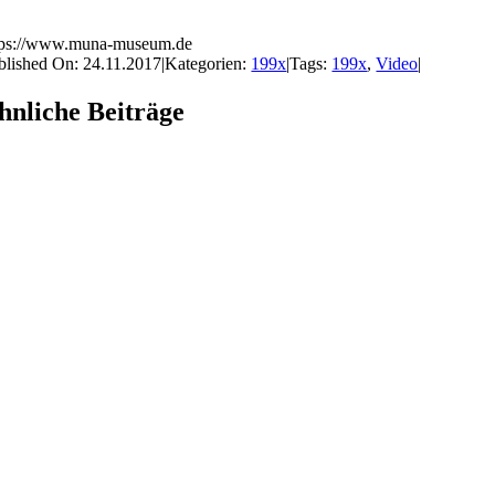
tps://www.muna-museum.de
blished On: 24.11.2017
|
Kategorien:
199x
|
Tags:
199x
,
Video
|
hnliche Beiträge