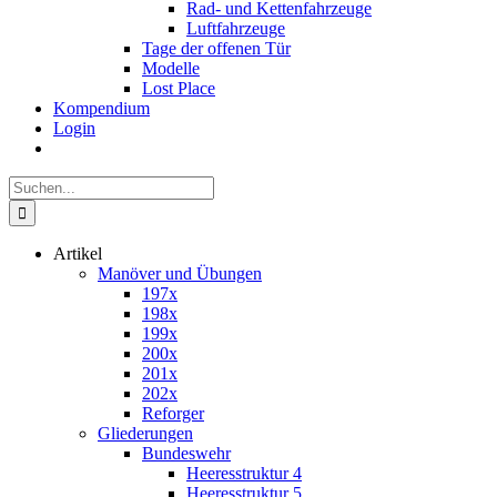
Rad- und Kettenfahrzeuge
Luftfahrzeuge
Tage der offenen Tür
Modelle
Lost Place
Kompendium
Login
Suche
nach:
Artikel
Manöver und Übungen
197x
198x
199x
200x
201x
202x
Reforger
Gliederungen
Bundeswehr
Heeresstruktur 4
Heeresstruktur 5