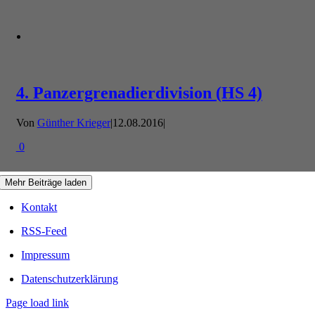
4. Panzergrenadierdivision (HS 4)
Von
Günther Krieger
|
12.08.2016
|
0
Mehr Beiträge laden
Kontakt
RSS-Feed
Impressum
Datenschutzerklärung
Page load link
Nach