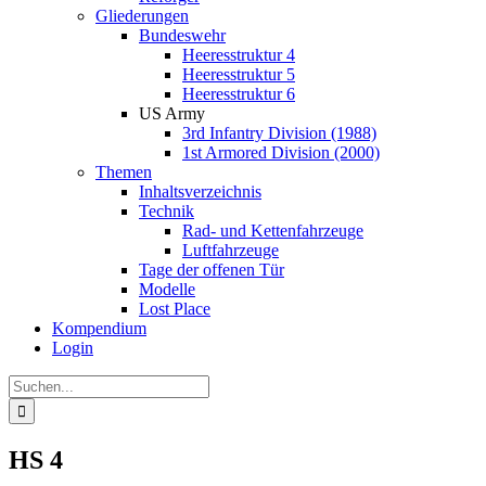
Gliederungen
Bundeswehr
Heeresstruktur 4
Heeresstruktur 5
Heeresstruktur 6
US Army
3rd Infantry Division (1988)
1st Armored Division (2000)
Themen
Inhaltsverzeichnis
Technik
Rad- und Kettenfahrzeuge
Luftfahrzeuge
Tage der offenen Tür
Modelle
Lost Place
Kompendium
Login
Suche
nach:
HS 4