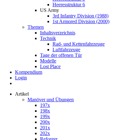
Heeresstruktur 6
US Army
3rd Infantry Division (1988)
1st Armored Division (2000)
Themen
Inhaltsverzeichnis
Technik
Rad- und Kettenfahrzeuge
Luftfahrzeuge
Tage der offenen Tür
Modelle
Lost Place
Kompendium
Login
Artikel
Manöver und Übungen
197x
198x
199x
200x
201x
202x
Reforger