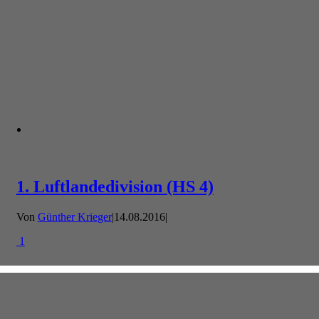
1. Luftlandedivision (HS 4)
Von
Günther Krieger
|
14.08.2016
|
1