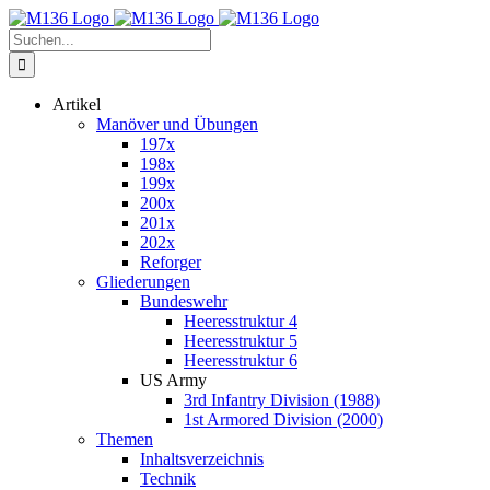
Zum
Inhalt
Suche
springen
nach:
Artikel
Manöver und Übungen
197x
198x
199x
200x
201x
202x
Reforger
Gliederungen
Bundeswehr
Heeresstruktur 4
Heeresstruktur 5
Heeresstruktur 6
US Army
3rd Infantry Division (1988)
1st Armored Division (2000)
Themen
Inhaltsverzeichnis
Technik