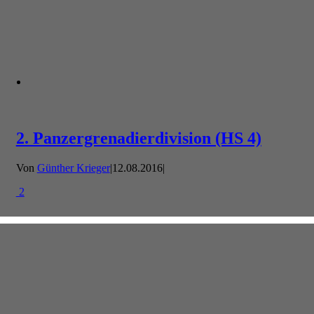
2. Panzergrenadierdivision (HS 4)
Von
Günther Krieger
|
12.08.2016
|
2