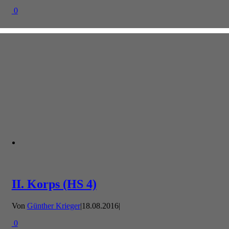
0
II. Korps (HS 4)
Von
Günther Krieger
|
18.08.2016
|
0