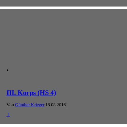
III. Korps (HS 4)
Von
Günther Krieger
|
18.08.2016
|
1