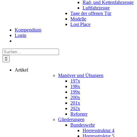
Rad- und Kettenfahrzeuge
Luftfahrzeuge
Tage der offenen Tür
Modelle
Lost Place
Kompendium
Login
Suche
nach:
Artikel
Manöver und Übungen
197x
198x
199x
200x
201x
202x
Reforger
Gliederungen
Bundeswehr
Heeresstruktur 4
Heeresstruktur 5