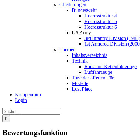
Gliederungen
Bundeswehr
Heeresstruktur 4
Heeresstruktur 5
Heeresstruktur 6
US Army
3rd Infantry Division (1988
1st Armored Division (2000
Themen
Inhaltsverzeichnis
Technik
Rad- und Kettenfahrzeuge
Luftfahrzeuge
Tage der offenen Tür
Modelle
Lost Place
Kompendium
Login
Suche
nach:
Bewertungsfunktion