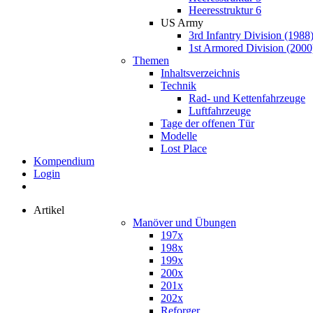
Heeresstruktur 6
US Army
3rd Infantry Division (1988
1st Armored Division (2000
Themen
Inhaltsverzeichnis
Technik
Rad- und Kettenfahrzeuge
Luftfahrzeuge
Tage der offenen Tür
Modelle
Lost Place
Kompendium
Login
Artikel
Manöver und Übungen
197x
198x
199x
200x
201x
202x
Reforger