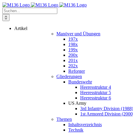
Zum
Inhalt
Suche
springen
nach:
Artikel
Manöver und Übungen
197x
198x
199x
200x
201x
202x
Reforger
Gliederungen
Bundeswehr
Heeresstruktur 4
Heeresstruktur 5
Heeresstruktur 6
US Army
3rd Infantry Division (1988
1st Armored Division (2000
Themen
Inhaltsverzeichnis
Technik