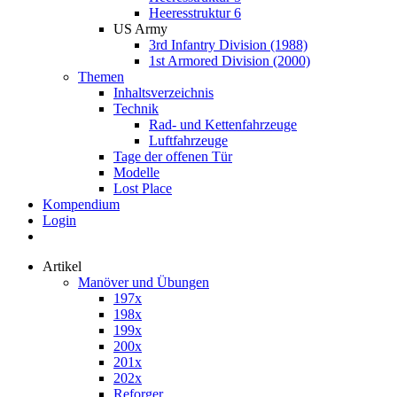
Heeresstruktur 6
US Army
3rd Infantry Division (1988)
1st Armored Division (2000)
Themen
Inhaltsverzeichnis
Technik
Rad- und Kettenfahrzeuge
Luftfahrzeuge
Tage der offenen Tür
Modelle
Lost Place
Kompendium
Login
Artikel
Manöver und Übungen
197x
198x
199x
200x
201x
202x
Reforger