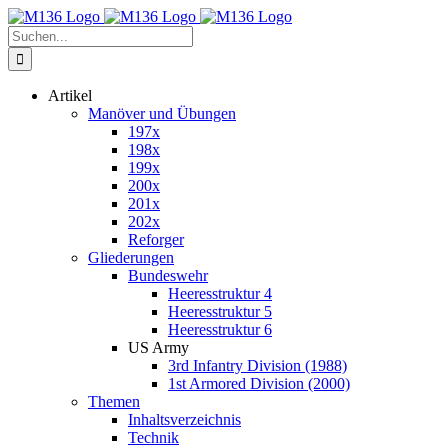
Zum
Inhalt
Suche
springen
nach:
Artikel
Manöver und Übungen
197x
198x
199x
200x
201x
202x
Reforger
Gliederungen
Bundeswehr
Heeresstruktur 4
Heeresstruktur 5
Heeresstruktur 6
US Army
3rd Infantry Division (1988)
1st Armored Division (2000)
Themen
Inhaltsverzeichnis
Technik