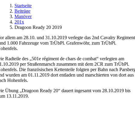
Startseite
Beiträge
Manöver
201x
Dragoon Ready 20 2019
or allem am 28.10. und 31.10.2019 verlegte das 2nd Cavalry Regimen
und 1.000 Fahrzeuge vom TrÜbPl. Grafenwöhr, zum TrÜbPl.
ohenfels.
ie Radteile des „501e régiment de chars de combat“ verlegten am
1.10.2019 per Straßenmarsch zusammen mit dem 2CR zum TrÜbPl.
ohenfels. Die französischen Kettenteile folgten per Bahn nach Parsber
nd wurden am 01.11.2019 dort entladen und marschierten von dort aus
ach Hohenfels.
ie Übung „Dragoon Ready 20“ dauert ingesamt vom 28.10.2019 bis
um 13.11.2019.