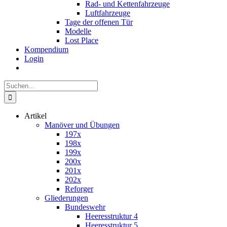
Rad- und Kettenfahrzeuge
Luftfahrzeuge
Tage der offenen Tür
Modelle
Lost Place
Kompendium
Login
Suche
nach:
Artikel
Manöver und Übungen
197x
198x
199x
200x
201x
202x
Reforger
Gliederungen
Bundeswehr
Heeresstruktur 4
Heeresstruktur 5