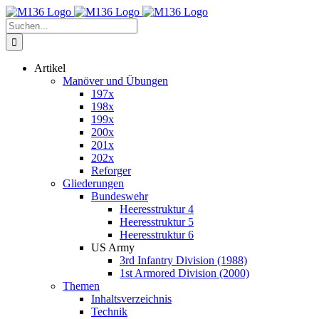
Zum
Inhalt
Suche
springen
nach:
Artikel
Manöver und Übungen
197x
198x
199x
200x
201x
202x
Reforger
Gliederungen
Bundeswehr
Heeresstruktur 4
Heeresstruktur 5
Heeresstruktur 6
US Army
3rd Infantry Division (1988)
1st Armored Division (2000)
Themen
Inhaltsverzeichnis
Technik