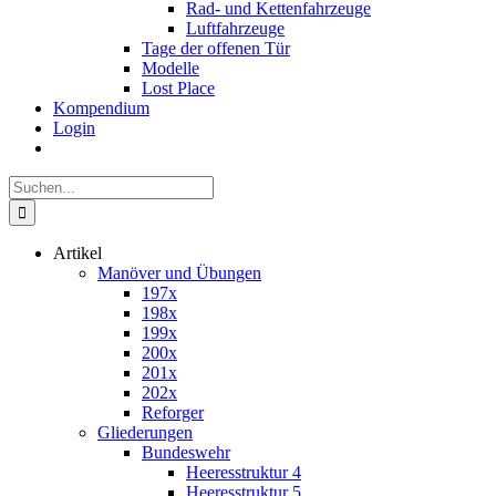
Rad- und Kettenfahrzeuge
Luftfahrzeuge
Tage der offenen Tür
Modelle
Lost Place
Kompendium
Login
Suche
nach:
Artikel
Manöver und Übungen
197x
198x
199x
200x
201x
202x
Reforger
Gliederungen
Bundeswehr
Heeresstruktur 4
Heeresstruktur 5