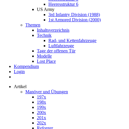
Heeresstruktur 6
US Army
3rd Infantry Division (1988)
1st Armored Division (2000)
Themen
Inhaltsverzeichnis
Technik
Rad- und Kettenfahrzeuge
Luftfahrzeuge
Tage der offenen Tür
Modelle
Lost Place
Kompendium
Login
Artikel
Manöver und Übungen
197x
198x
199x
200x
201x
202x
Reforger