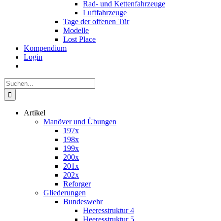
Rad- und Kettenfahrzeuge
Luftfahrzeuge
Tage der offenen Tür
Modelle
Lost Place
Kompendium
Login
Suche
nach:
Artikel
Manöver und Übungen
197x
198x
199x
200x
201x
202x
Reforger
Gliederungen
Bundeswehr
Heeresstruktur 4
Heeresstruktur 5