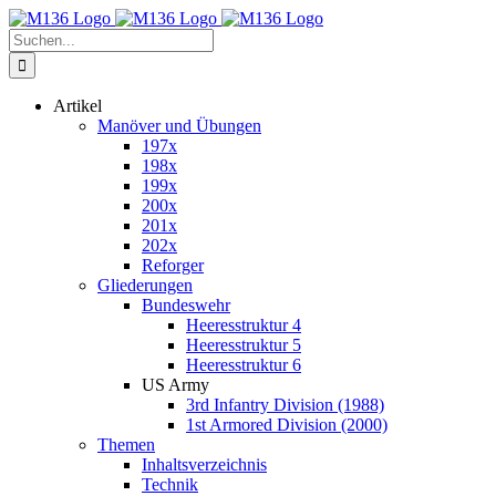
Zum
Inhalt
Suche
springen
nach:
Artikel
Manöver und Übungen
197x
198x
199x
200x
201x
202x
Reforger
Gliederungen
Bundeswehr
Heeresstruktur 4
Heeresstruktur 5
Heeresstruktur 6
US Army
3rd Infantry Division (1988)
1st Armored Division (2000)
Themen
Inhaltsverzeichnis
Technik