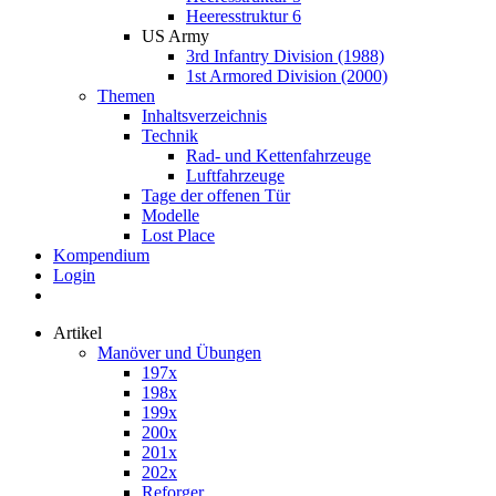
Heeresstruktur 6
US Army
3rd Infantry Division (1988)
1st Armored Division (2000)
Themen
Inhaltsverzeichnis
Technik
Rad- und Kettenfahrzeuge
Luftfahrzeuge
Tage der offenen Tür
Modelle
Lost Place
Kompendium
Login
Artikel
Manöver und Übungen
197x
198x
199x
200x
201x
202x
Reforger