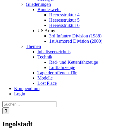
Gliederungen
Bundeswehr
Heeresstruktur 4
Heeresstruktur 5
Heeresstruktur 6
US Army
3rd Infantry Division (1988)
1st Armored Division (2000)
Themen
Inhaltsverzeichnis
Technik
Rad- und Kettenfahrzeuge
Luftfahrzeuge
Tage der offenen Tür
Modelle
Lost Place
Kompendium
Login
Suche
nach:
Ingolstadt