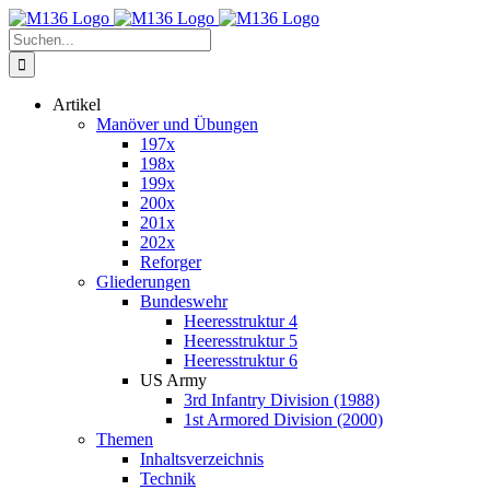
Zum
Inhalt
Suche
springen
nach:
Artikel
Manöver und Übungen
197x
198x
199x
200x
201x
202x
Reforger
Gliederungen
Bundeswehr
Heeresstruktur 4
Heeresstruktur 5
Heeresstruktur 6
US Army
3rd Infantry Division (1988)
1st Armored Division (2000)
Themen
Inhaltsverzeichnis
Technik