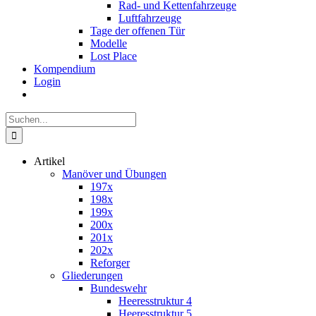
Rad- und Kettenfahrzeuge
Luftfahrzeuge
Tage der offenen Tür
Modelle
Lost Place
Kompendium
Login
Suche
nach:
Artikel
Manöver und Übungen
197x
198x
199x
200x
201x
202x
Reforger
Gliederungen
Bundeswehr
Heeresstruktur 4
Heeresstruktur 5