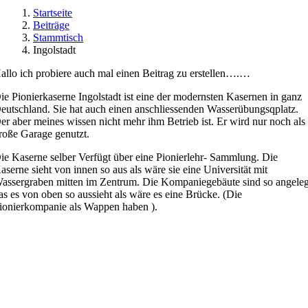
Startseite
Beiträge
Stammtisch
Ingolstadt
allo ich probiere auch mal einen Beitrag zu erstellen
….
…
ie
Pionierkaserne
Ingolstadt ist eine der modernsten Kasernen in ganz
eutschland. Sie hat auch einen a
nschliessenden
Wasserübungsqplatz.
er aber meines wissen nicht mehr ihm B
etrieb
ist. Er wird nur noch als
roße Garage genutzt.
ie Kaserne selber Verfügt über eine P
ionierlehr-
Sammlung. Die
aserne sieht von innen so aus als wäre sie eine
Universität
mit
assergraben mitten im Zentrum. Die Kompaniegebäute sind so angeleg
as es von oben so aussieht als wäre es eine Brücke. (Die
ionierkompanie
als Wappen haben ).