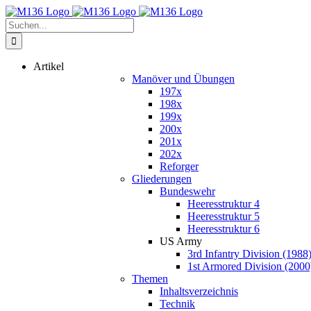
Zum
Inhalt
Suche
springen
nach:
Artikel
Manöver und Übungen
197x
198x
199x
200x
201x
202x
Reforger
Gliederungen
Bundeswehr
Heeresstruktur 4
Heeresstruktur 5
Heeresstruktur 6
US Army
3rd Infantry Division (1988
1st Armored Division (2000
Themen
Inhaltsverzeichnis
Technik