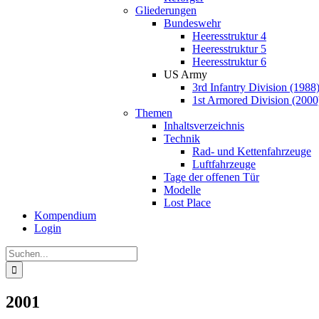
Gliederungen
Bundeswehr
Heeresstruktur 4
Heeresstruktur 5
Heeresstruktur 6
US Army
3rd Infantry Division (1988
1st Armored Division (2000
Themen
Inhaltsverzeichnis
Technik
Rad- und Kettenfahrzeuge
Luftfahrzeuge
Tage der offenen Tür
Modelle
Lost Place
Kompendium
Login
Suche
nach:
2001