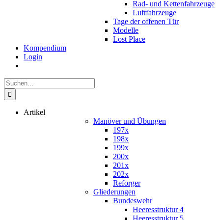
Rad- und Kettenfahrzeuge
Luftfahrzeuge
Tage der offenen Tür
Modelle
Lost Place
Kompendium
Login
Suche
nach:
Artikel
Manöver und Übungen
197x
198x
199x
200x
201x
202x
Reforger
Gliederungen
Bundeswehr
Heeresstruktur 4
Heeresstruktur 5