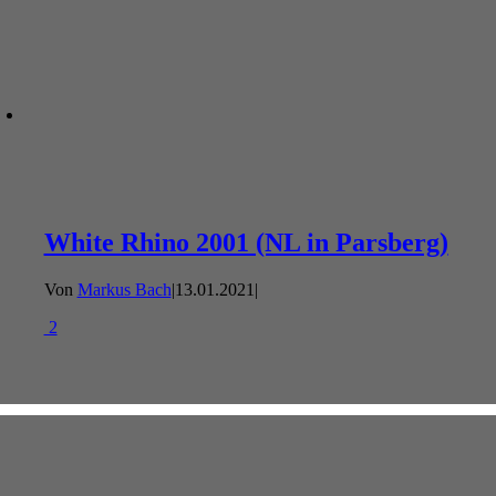
White Rhino 2001 (NL in Parsberg)
Von
Markus Bach
|
13.01.2021
|
2