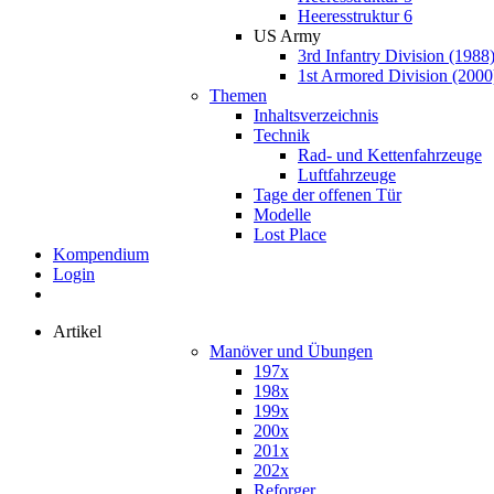
Heeresstruktur 6
US Army
3rd Infantry Division (1988
1st Armored Division (2000
Themen
Inhaltsverzeichnis
Technik
Rad- und Kettenfahrzeuge
Luftfahrzeuge
Tage der offenen Tür
Modelle
Lost Place
Kompendium
Login
Artikel
Manöver und Übungen
197x
198x
199x
200x
201x
202x
Reforger