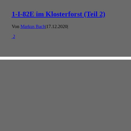
1-I-82E im Klosterforst (Teil 2)
Von
Markus Bach
|
17.12.2020
|
2