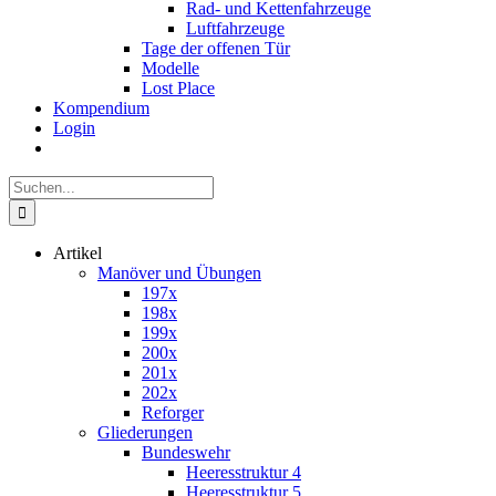
Rad- und Kettenfahrzeuge
Luftfahrzeuge
Tage der offenen Tür
Modelle
Lost Place
Kompendium
Login
Suche
nach:
Artikel
Manöver und Übungen
197x
198x
199x
200x
201x
202x
Reforger
Gliederungen
Bundeswehr
Heeresstruktur 4
Heeresstruktur 5