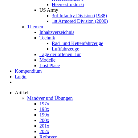
Heeresstruktur 6
US Army
3rd Infantry Division (1988)
1st Armored Division (2000)
Themen
Inhaltsverzeichnis
Technik
Rad- und Kettenfahrzeuge
Luftfahrzeuge
Tage der offenen Tür
Modelle
Lost Place
Kompendium
Login
Artikel
Manöver und Übungen
197x
198x
199x
200x
201x
202x
Reforger