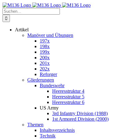
Zum
Inhalt
Suche
springen
nach:
Artikel
Manöver und Übungen
197x
198x
199x
200x
201x
202x
Reforger
Gliederungen
Bundeswehr
Heeresstruktur 4
Heeresstruktur 5
Heeresstruktur 6
US Army
3rd Infantry Division (1988)
1st Armored Division (2000)
Themen
Inhaltsverzeichnis
Technik