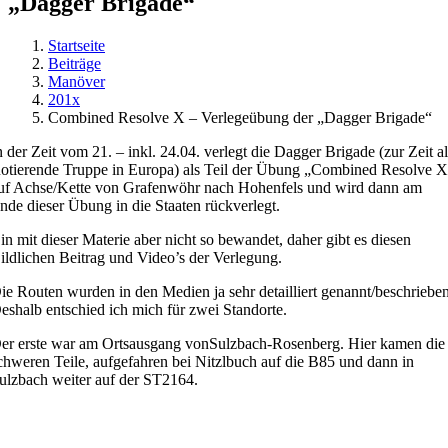
„Dagger Brigade“
Startseite
Beiträge
Manöver
201x
Combined Resolve X – Verlegeübung der „Dagger Brigade“
n der Zeit vom 21. – inkl. 24.04. verlegt die Dagger Brigade (zur Zeit a
otierende Truppe in Europa) als Teil der Übung „Combined Resolve 
uf Achse/Kette von Grafenwöhr nach Hohenfels und wird dann am
nde dieser Übung in die Staaten rückverlegt.
in mit dieser Materie aber nicht so bewandet, daher gibt es diesen
ildlichen Beitrag und Video’s der Verlegung.
ie Routen wurden in den Medien ja sehr detailliert genannt/beschrieben
eshalb entschied ich mich für zwei Standorte.
er erste war am Ortsausgang vonSulzbach-Rosenberg. Hier kamen die
chweren Teile, aufgefahren bei Nitzlbuch auf die B85 und dann in
ulzbach weiter auf der ST2164.