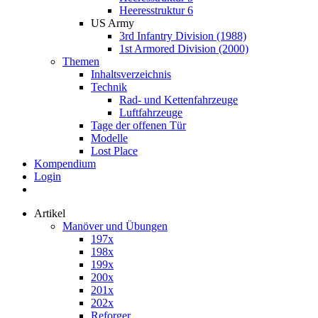
Heeresstruktur 6
US Army
3rd Infantry Division (1988)
1st Armored Division (2000)
Themen
Inhaltsverzeichnis
Technik
Rad- und Kettenfahrzeuge
Luftfahrzeuge
Tage der offenen Tür
Modelle
Lost Place
Kompendium
Login
Artikel
Manöver und Übungen
197x
198x
199x
200x
201x
202x
Reforger