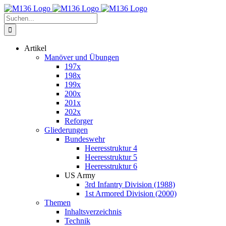
Zum
Inhalt
Suche
springen
nach:
Artikel
Manöver und Übungen
197x
198x
199x
200x
201x
202x
Reforger
Gliederungen
Bundeswehr
Heeresstruktur 4
Heeresstruktur 5
Heeresstruktur 6
US Army
3rd Infantry Division (1988)
1st Armored Division (2000)
Themen
Inhaltsverzeichnis
Technik