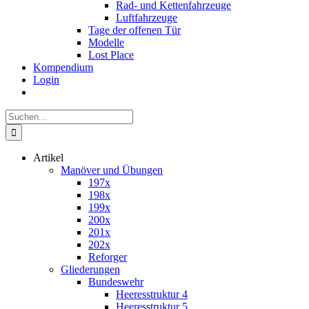
Rad- und Kettenfahrzeuge
Luftfahrzeuge
Tage der offenen Tür
Modelle
Lost Place
Kompendium
Login
Suche
nach:
Artikel
Manöver und Übungen
197x
198x
199x
200x
201x
202x
Reforger
Gliederungen
Bundeswehr
Heeresstruktur 4
Heeresstruktur 5