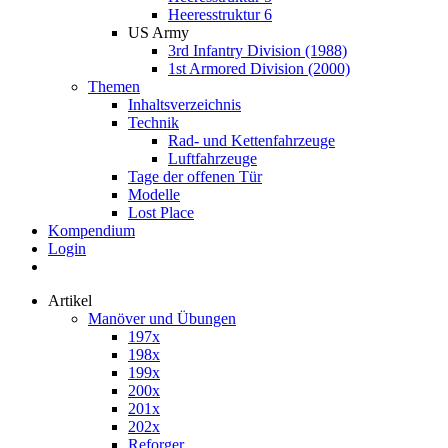
Heeresstruktur 6
US Army
3rd Infantry Division (1988)
1st Armored Division (2000)
Themen
Inhaltsverzeichnis
Technik
Rad- und Kettenfahrzeuge
Luftfahrzeuge
Tage der offenen Tür
Modelle
Lost Place
Kompendium
Login
Artikel
Manöver und Übungen
197x
198x
199x
200x
201x
202x
Reforger