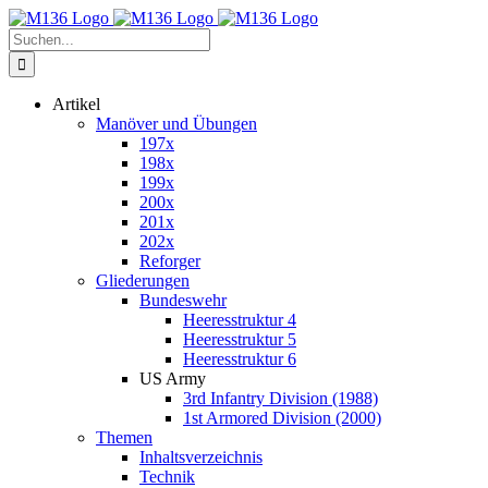
Zum
Inhalt
Suche
springen
nach:
Artikel
Manöver und Übungen
197x
198x
199x
200x
201x
202x
Reforger
Gliederungen
Bundeswehr
Heeresstruktur 4
Heeresstruktur 5
Heeresstruktur 6
US Army
3rd Infantry Division (1988)
1st Armored Division (2000)
Themen
Inhaltsverzeichnis
Technik