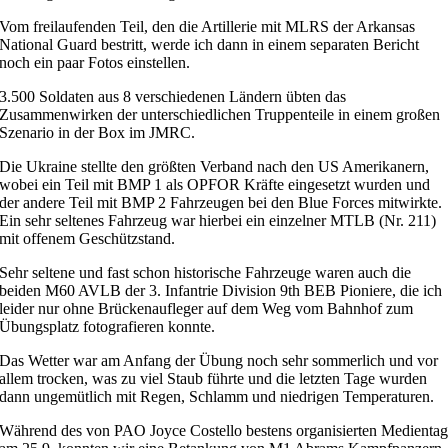
Vom freilaufenden Teil, den die Artillerie mit MLRS der Arkansas
National Guard bestritt, werde ich dann in einem separaten Bericht
noch ein paar Fotos einstellen.
3.500 Soldaten aus 8 verschiedenen Ländern übten das
Zusammenwirken der unterschiedlichen Truppenteile in einem großen
Szenario in der Box im JMRC.
Die Ukraine stellte den größten Verband nach den US Amerikanern,
wobei ein Teil mit BMP 1 als OPFOR Kräfte eingesetzt wurden und
der andere Teil mit BMP 2 Fahrzeugen bei den Blue Forces mitwirkte.
Ein sehr seltenes Fahrzeug war hierbei ein einzelner MTLB (Nr. 211)
mit offenem Geschützstand.
Sehr seltene und fast schon historische Fahrzeuge waren auch die
beiden M60 AVLB der 3. Infantrie Division 9th BEB Pioniere, die ich
leider nur ohne Brückenaufleger auf dem Weg vom Bahnhof zum
Übungsplatz fotografieren konnte.
Das Wetter war am Anfang der Übung noch sehr sommerlich und vor
allem trocken, was zu viel Staub führte und die letzten Tage wurden
dann ungemütlich mit Regen, Schlamm und niedrigen Temperaturen.
Während des von PAO Joyce Costello bestens organisierten Medienta