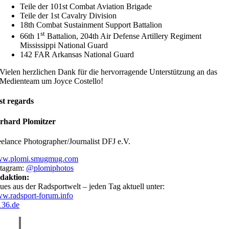
Teile der 101st Combat Aviation Brigade
Teile der 1st Cavalry Division
18th Combat Sustainment Support Battalion
st
66th 1
Battalion, 204th Air Defense Artillery Regiment
Mississippi National Guard
142 FAR Arkansas National Guard
Vielen herzlichen Dank für die hervorragende Unterstützung an das
Medienteam um Joyce Costello!
st regards
rhard Plomitzer
eelance Photographer/Journalist DFJ e.V.
w.plomi.smugmug.com
stagram:
@plomiphotos
daktion:
ues aus der Radsportwelt – jeden Tag aktuell unter:
w.radsport-forum.info
36.de