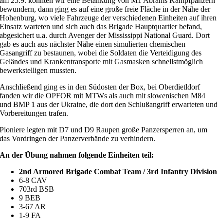
am 25.9. konnten wir eine Betankung von M1 Abrams Kampfpanzern
bewundern, dann ging es auf eine große freie Fläche in der Nähe der
Hohenburg, wo viele Fahrzeuge der verschiedenen Einheiten auf ihren
Einsatz warteten und sich auch das Brigade Hauptquartier befand,
abgesichert u.a. durch Avenger der Mississippi National Guard. Dort
gab es auch aus nächster Nähe einen simulierten chemischen
Gasangriff zu bestaunen, wobei die Soldaten die Verteidigung des
Geländes und Krankentransporte mit Gasmasken schnellstmöglich
bewerkstelligen mussten.
Anschließend ging es in den Südosten der Box, bei Oberdietldorf
fanden wir die OPFOR mit MTWs als auch mit slowenischen M84
und BMP 1 aus der Ukraine, die dort den Schlußangriff erwarteten und
Vorbereitungen trafen.
Pioniere legten mit D7 und D9 Raupen große Panzersperren an, um
das Vordringen der Panzerverbände zu verhindern.
An der Übung nahmen folgende Einheiten teil:
2nd Armored Brigade Combat Team / 3rd Infantry Division
6-8 CAV
703rd BSB
9 BEB
3-67 AR
1-9 FA