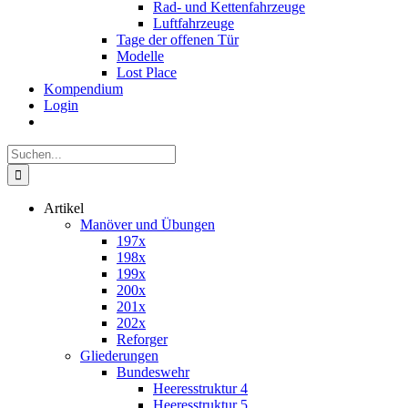
Rad- und Kettenfahrzeuge
Luftfahrzeuge
Tage der offenen Tür
Modelle
Lost Place
Kompendium
Login
Suche
nach:
Artikel
Manöver und Übungen
197x
198x
199x
200x
201x
202x
Reforger
Gliederungen
Bundeswehr
Heeresstruktur 4
Heeresstruktur 5