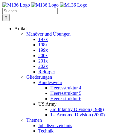
Zum
Inhalt
Suche
springen
nach:
Artikel
Manöver und Übungen
197x
198x
199x
200x
201x
202x
Reforger
Gliederungen
Bundeswehr
Heeresstruktur 4
Heeresstruktur 5
Heeresstruktur 6
US Army
3rd Infantry Division (1988)
1st Armored Division (2000)
Themen
Inhaltsverzeichnis
Technik