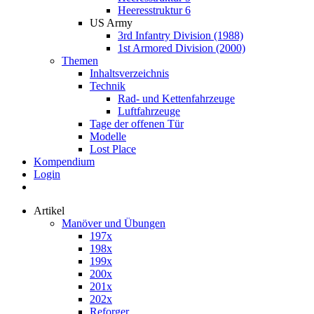
Heeresstruktur 6
US Army
3rd Infantry Division (1988)
1st Armored Division (2000)
Themen
Inhaltsverzeichnis
Technik
Rad- und Kettenfahrzeuge
Luftfahrzeuge
Tage der offenen Tür
Modelle
Lost Place
Kompendium
Login
Artikel
Manöver und Übungen
197x
198x
199x
200x
201x
202x
Reforger