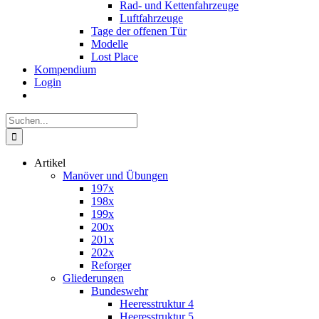
Rad- und Kettenfahrzeuge
Luftfahrzeuge
Tage der offenen Tür
Modelle
Lost Place
Kompendium
Login
Suche
nach:
Artikel
Manöver und Übungen
197x
198x
199x
200x
201x
202x
Reforger
Gliederungen
Bundeswehr
Heeresstruktur 4
Heeresstruktur 5