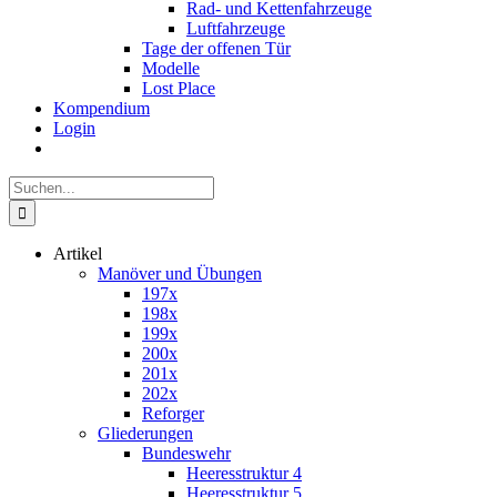
Rad- und Kettenfahrzeuge
Luftfahrzeuge
Tage der offenen Tür
Modelle
Lost Place
Kompendium
Login
Suche
nach:
Artikel
Manöver und Übungen
197x
198x
199x
200x
201x
202x
Reforger
Gliederungen
Bundeswehr
Heeresstruktur 4
Heeresstruktur 5