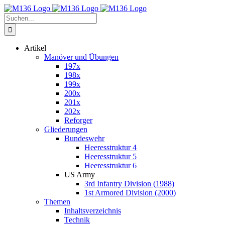
Zum
Inhalt
Suche
springen
nach:
Artikel
Manöver und Übungen
197x
198x
199x
200x
201x
202x
Reforger
Gliederungen
Bundeswehr
Heeresstruktur 4
Heeresstruktur 5
Heeresstruktur 6
US Army
3rd Infantry Division (1988)
1st Armored Division (2000)
Themen
Inhaltsverzeichnis
Technik