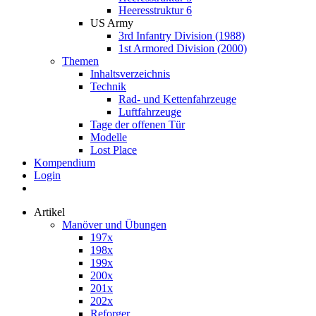
Heeresstruktur 6
US Army
3rd Infantry Division (1988)
1st Armored Division (2000)
Themen
Inhaltsverzeichnis
Technik
Rad- und Kettenfahrzeuge
Luftfahrzeuge
Tage der offenen Tür
Modelle
Lost Place
Kompendium
Login
Artikel
Manöver und Übungen
197x
198x
199x
200x
201x
202x
Reforger