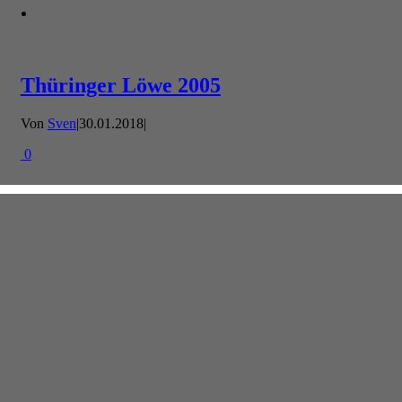
Thüringer Löwe 2005
Von
Sven
|
30.01.2018
|
0