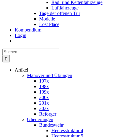
Rad- und Kettenfahrzeuge
Luftfahrzeuge
Tage der offenen Tür
Modelle
Lost Place
Kompendium
Login
Suche
nach:
Artikel
Manöver und Übungen
197x
198x
199x
200x
201x
202x
Reforger
Gliederungen
Bundeswehr
Heeresstruktur 4
Heeresstruktur 5