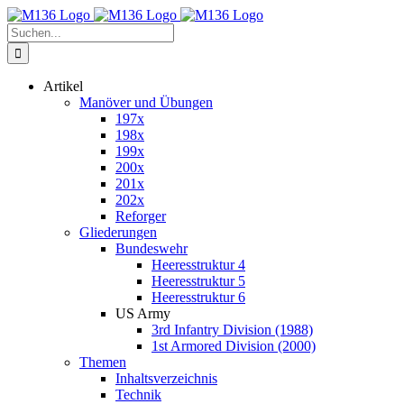
Zum
Inhalt
Suche
springen
nach:
Artikel
Manöver und Übungen
197x
198x
199x
200x
201x
202x
Reforger
Gliederungen
Bundeswehr
Heeresstruktur 4
Heeresstruktur 5
Heeresstruktur 6
US Army
3rd Infantry Division (1988)
1st Armored Division (2000)
Themen
Inhaltsverzeichnis
Technik