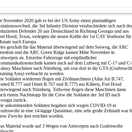
m November 2020 gab es bei der US Army einen planmäßigen
otationswechsel, die 3rd Infantry Division verabschiedete sich nach d
eduzierten Defender 20 aus Deutschland in Richtung Georgia und aus
ort Hood, Texas, verlegten die neuen Kräfte der 1st CAV Ironhorse für
onate nach Europa.
ies geschah für das Material überwiegend auf dem Seeweg, die ARC
reedom und die ARC Green Ridge kamen Mitte November in
ntwerpen an. Einzelne Fahrzeuge mit empfindlicher
ommunikationstechnik kamen auch auf dem Luftweg mit C-17 und C-
alaxy Maschinen nach Nürnberg, um von dort in die GTA (Grafenwöh
raining Area) verbracht zu werden.
ie Soldaten wiederum flogen mit Zivilmaschinen (Atlas Air B.747,
nited B.777 und Omni B.767 und B.777) aus Killeen, Fort Hood
berwiegend nach Nürnberg. Teilweise flogen diese Maschinen dann
ach einem Nachtstopp für die Crew die Soldaten der 3rd ID nach
eorgia zurück.
ie ankommenden Soldaten begaben sich wegen COVID-19 in
rafenwöhr in eine 14-tägige Qarantäne, eine sehr große Zeltstadt war f
iese Zwecke dort errichtet worden.
as Material wurde auf 3 Wegen von Antwerpen nach Grafenwöhr
ebracht: