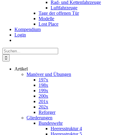
Rad- und Kettenfahrzeuge
Luftfahrzeuge
Tage der offenen Tür
Modelle
Lost Place
Kompendium
Login
Suche
nach:
Artikel
Manöver und Übungen
197x
198x
199x
200x
201x
202x
Reforger
Gliederungen
Bundeswehr
Heeresstruktur 4
Heeresstruktur 5