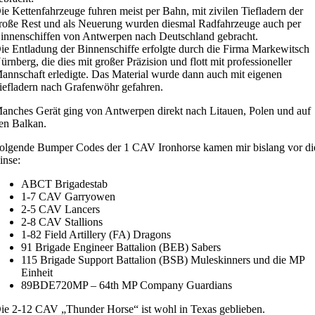
ie Kettenfahrzeuge fuhren meist per Bahn, mit zivilen Tiefladern der
roße Rest und als Neuerung wurden diesmal Radfahrzeuge auch per
innenschiffen von Antwerpen nach Deutschland gebracht.
ie Entladung der Binnenschiffe erfolgte durch die Firma Markewitsch
ürnberg, die dies mit großer Präzision und flott mit professioneller
annschaft erledigte. Das Material wurde dann auch mit eigenen
iefladern nach Grafenwöhr gefahren.
anches Gerät ging von Antwerpen direkt nach Litauen, Polen und auf
en Balkan.
olgende Bumper Codes der 1 CAV Ironhorse kamen mir bislang vor di
inse:
ABCT Brigadestab
1-7 CAV Garryowen
2-5 CAV Lancers
2-8 CAV Stallions
1-82 Field Artillery (FA) Dragons
91 Brigade Engineer Battalion (BEB) Sabers
115 Brigade Support Battalion (BSB) Muleskinners und die MP
Einheit
89BDE720MP – 64th MP Company Guardians
ie 2-12 CAV „Thunder Horse“ ist wohl in Texas geblieben.