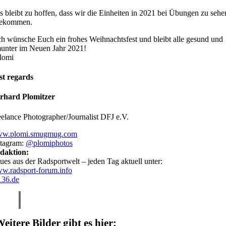
s bleibt zu hoffen, dass wir die Einheiten in 2021 bei Übungen zu sehe
ekommen.
ch wünsche Euch ein frohes Weihnachtsfest und bleibt alle gesund und
unter im Neuen Jahr 2021!
lomi
st regards
rhard Plomitzer
eelance Photographer/Journalist DFJ e.V.
w.plomi.smugmug.com
stagram:
@plomiphotos
daktion:
ues aus der Radsportwelt – jeden Tag aktuell unter:
w.radsport-forum.info
36.de
eitere Bilder gibt es hier: