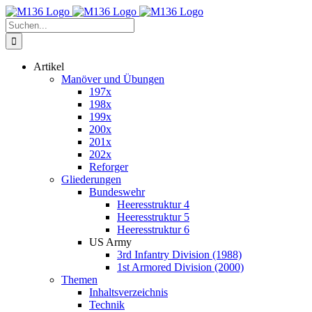
Zum
Inhalt
Suche
springen
nach:
Artikel
Manöver und Übungen
197x
198x
199x
200x
201x
202x
Reforger
Gliederungen
Bundeswehr
Heeresstruktur 4
Heeresstruktur 5
Heeresstruktur 6
US Army
3rd Infantry Division (1988)
1st Armored Division (2000)
Themen
Inhaltsverzeichnis
Technik