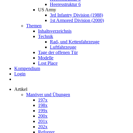
Heeresstruktur 6
US Army
3rd Infantry Division (1988)
1st Armored Division (2000)
Themen
Inhaltsverzeichnis
Technik
Rad- und Kettenfahrzeuge
Luftfahrzeuge
Tage der offenen Tür
Modelle
Lost Place
Kompendium
Login
Artikel
Manöver und Übungen
197x
198x
199x
200x
201x
202x
Reforger