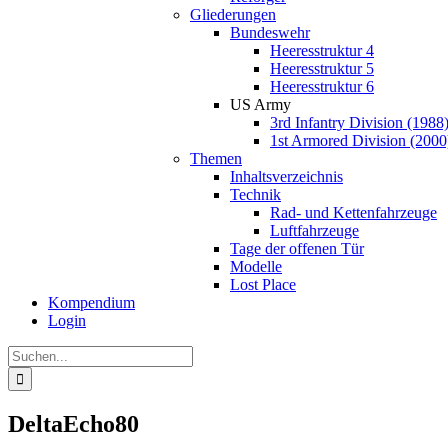
Gliederungen
Bundeswehr
Heeresstruktur 4
Heeresstruktur 5
Heeresstruktur 6
US Army
3rd Infantry Division (1988
1st Armored Division (2000
Themen
Inhaltsverzeichnis
Technik
Rad- und Kettenfahrzeuge
Luftfahrzeuge
Tage der offenen Tür
Modelle
Lost Place
Kompendium
Login
Suche
nach:
DeltaEcho80