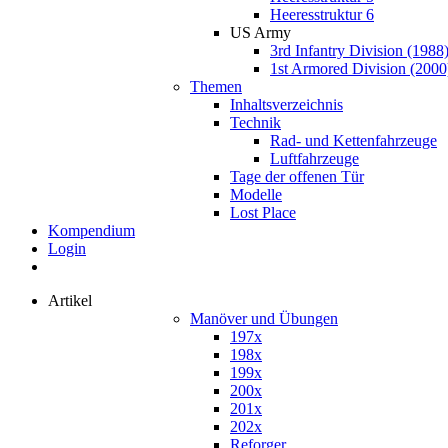
Heeresstruktur 6
US Army
3rd Infantry Division (1988
1st Armored Division (2000
Themen
Inhaltsverzeichnis
Technik
Rad- und Kettenfahrzeuge
Luftfahrzeuge
Tage der offenen Tür
Modelle
Lost Place
Kompendium
Login
Artikel
Manöver und Übungen
197x
198x
199x
200x
201x
202x
Reforger