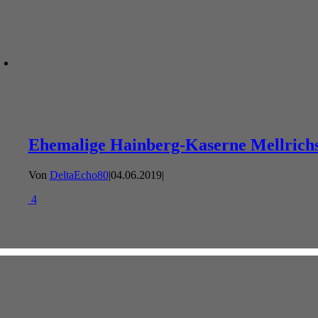
Ehemalige Hainberg-Kaserne Mellrichs
Von
DeltaEcho80
|
04.06.2019
|
4