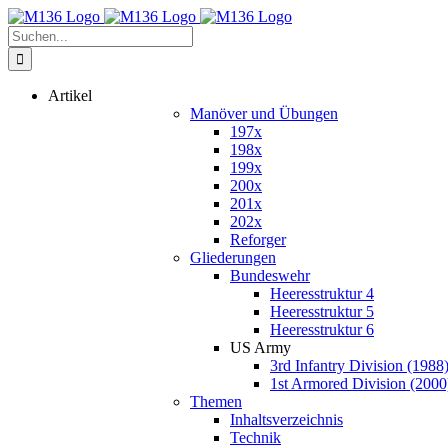
Zum
Inhalt
Suche
springen
nach:
Artikel
Manöver und Übungen
197x
198x
199x
200x
201x
202x
Reforger
Gliederungen
Bundeswehr
Heeresstruktur 4
Heeresstruktur 5
Heeresstruktur 6
US Army
3rd Infantry Division (1988
1st Armored Division (2000
Themen
Inhaltsverzeichnis
Technik