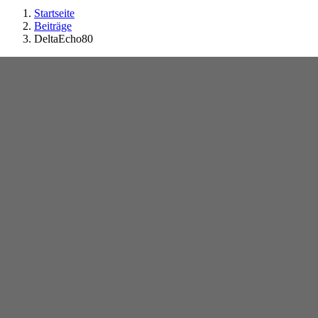
Startseite
Beiträge
DeltaEcho80