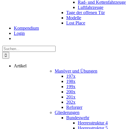
Rad- und Kettenfahrzeuge
Luftfahrzeuge
Tage der offenen Tür
Modelle
Lost Place
Kompendium
Login
Suche
nach:
Artikel
Manöver und Übungen
197x
198x
199x
200x
201x
202x
Reforger
Gliederungen
Bundeswehr
Heeresstruktur 4
Heeresstruktur 5