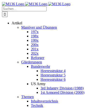
Zum
Inhalt
Suche
springen
nach:
Artikel
Manöver und Übungen
197x
198x
199x
200x
201x
202x
Reforger
Gliederungen
Bundeswehr
Heeresstruktur 4
Heeresstruktur 5
Heeresstruktur 6
US Army
3rd Infantry Division (1988)
1st Armored Division (2000)
Themen
Inhaltsverzeichnis
Technik