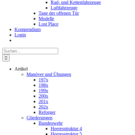
Rad- und Kettenfahrzeuge
Luftfahrzeuge
Tage der offenen Tür
Modelle
Lost Place
Kompendium
Login
Suche
nach:
Artikel
Manöver und Übungen
197x
198x
199x
200x
201x
202x
Reforger
Gliederungen
Bundeswehr
Heeresstruktur 4
Heeresstruktur 5