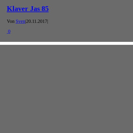
Klaver Jas 85
Von
Sven
|
20.11.2017
|
0