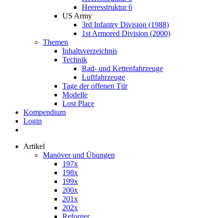
Heeresstruktur 6
US Army
3rd Infantry Division (1988)
1st Armored Division (2000)
Themen
Inhaltsverzeichnis
Technik
Rad- und Kettenfahrzeuge
Luftfahrzeuge
Tage der offenen Tür
Modelle
Lost Place
Kompendium
Login
Artikel
Manöver und Übungen
197x
198x
199x
200x
201x
202x
Reforger