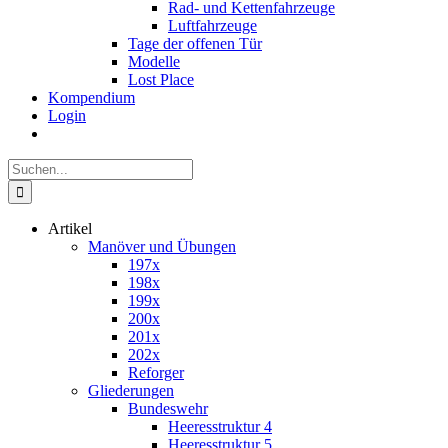
Rad- und Kettenfahrzeuge
Luftfahrzeuge
Tage der offenen Tür
Modelle
Lost Place
Kompendium
Login
Suche
nach:
Artikel
Manöver und Übungen
197x
198x
199x
200x
201x
202x
Reforger
Gliederungen
Bundeswehr
Heeresstruktur 4
Heeresstruktur 5