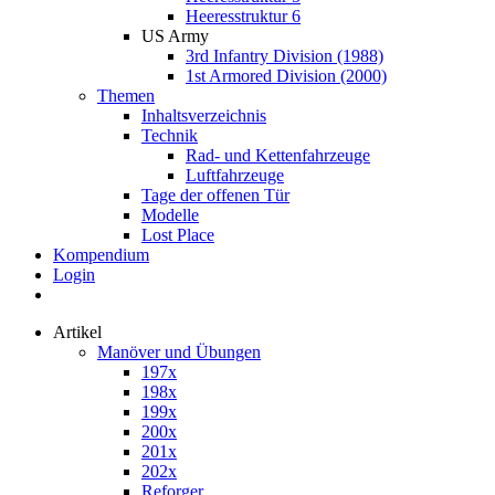
Heeresstruktur 6
US Army
3rd Infantry Division (1988)
1st Armored Division (2000)
Themen
Inhaltsverzeichnis
Technik
Rad- und Kettenfahrzeuge
Luftfahrzeuge
Tage der offenen Tür
Modelle
Lost Place
Kompendium
Login
Artikel
Manöver und Übungen
197x
198x
199x
200x
201x
202x
Reforger