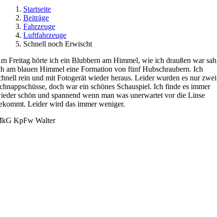
Startseite
Beiträge
Fahrzeuge
Luftfahrzeuge
Schnell noch Erwischt
m Freitag hörte ich ein Blubbern am Himmel, wie ich draußen war sah
ch am blauen Himmel eine Formation von fünf Hubschraubern. Ich
chnell rein und mit Fotogerät wieder heraus. Leider wurden es nur zwei
chnappschüsse, doch war ein schönes Schauspiel. Ich finde es immer
ieder schön und spannend wenn man was unerwartet vor die Linse
ekommt. Leider wird das immer weniger.
kG KpFw Walter