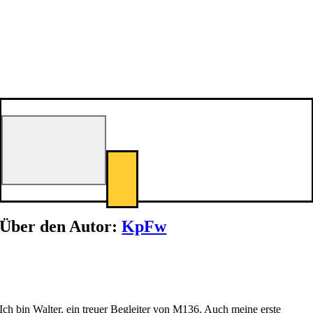
Über den Autor:
KpFw
Ich bin Walter, ein treuer Begleiter von M136. Auch meine erste