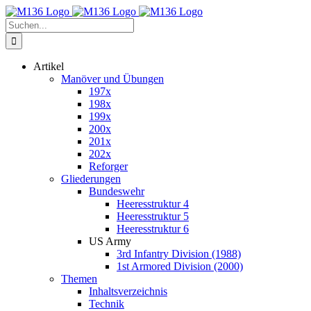
Zum
Inhalt
Suche
springen
nach:
Artikel
Manöver und Übungen
197x
198x
199x
200x
201x
202x
Reforger
Gliederungen
Bundeswehr
Heeresstruktur 4
Heeresstruktur 5
Heeresstruktur 6
US Army
3rd Infantry Division (1988)
1st Armored Division (2000)
Themen
Inhaltsverzeichnis
Technik