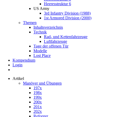
Heeresstruktur 6
US Army
3rd Infantry Division (1988)
1st Armored Division (2000)
Themen
Inhaltsverzeichnis
Technik
Rad- und Kettenfahrzeuge
Luftfahrzeuge
Tage der offenen Tür
Modelle
Lost Place
Kompendium
Login
Artikel
Manöver und Übungen
197x
198x
199x
200x
201x
202x
Reforger