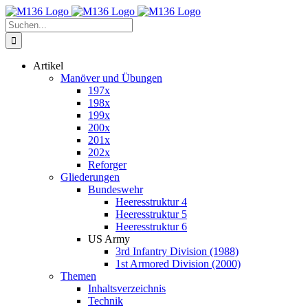
Zum
Inhalt
Suche
springen
nach:
Artikel
Manöver und Übungen
197x
198x
199x
200x
201x
202x
Reforger
Gliederungen
Bundeswehr
Heeresstruktur 4
Heeresstruktur 5
Heeresstruktur 6
US Army
3rd Infantry Division (1988)
1st Armored Division (2000)
Themen
Inhaltsverzeichnis
Technik