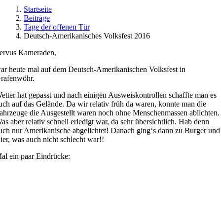
Startseite
Beiträge
Tage der offenen Tür
Deutsch-Amerikanisches Volksfest 2016
ervus Kameraden,
ar heute mal auf dem Deutsch-Amerikanischen Volksfest in
rafenwöhr.
etter hat gepasst und nach einigen Ausweiskontrollen schaffte man es
uch auf das Gelände. Da wir relativ früh da waren, konnte man die
ahrzeuge die Ausgestellt waren noch ohne Menschenmassen ablichten.
as aber relativ schnell erledigt war, da sehr übersichtlich. Hab denn
uch nur Amerikanische abgelichtet! Danach ging‘s dann zu Burger und
ier, was auch nicht schlecht war!!
al ein paar Eindrücke: