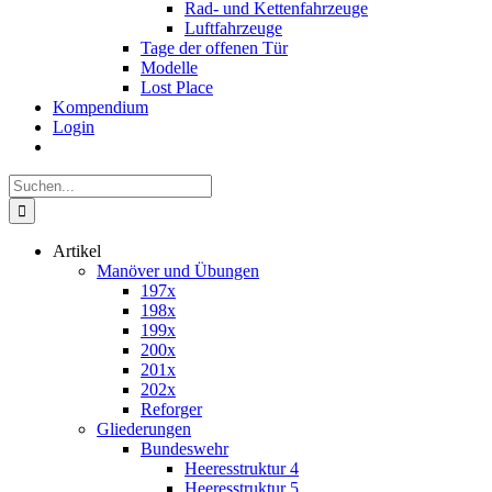
Rad- und Kettenfahrzeuge
Luftfahrzeuge
Tage der offenen Tür
Modelle
Lost Place
Kompendium
Login
Suche
nach:
Artikel
Manöver und Übungen
197x
198x
199x
200x
201x
202x
Reforger
Gliederungen
Bundeswehr
Heeresstruktur 4
Heeresstruktur 5