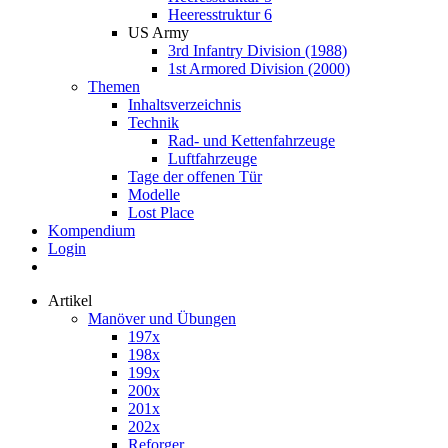
Heeresstruktur 6
US Army
3rd Infantry Division (1988)
1st Armored Division (2000)
Themen
Inhaltsverzeichnis
Technik
Rad- und Kettenfahrzeuge
Luftfahrzeuge
Tage der offenen Tür
Modelle
Lost Place
Kompendium
Login
Artikel
Manöver und Übungen
197x
198x
199x
200x
201x
202x
Reforger