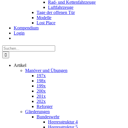
Rad- und Kettenfahrzeuge
Luftfahrzeuge
Tage der offenen Tür
Modelle
Lost Place
Kompendium
Login
Suche
nach:
Artikel
Manöver und Übungen
197x
198x
199x
200x
201x
202x
Reforger
Gliederungen
Bundeswehr
Heeresstruktur 4
Heeresstruktur 5