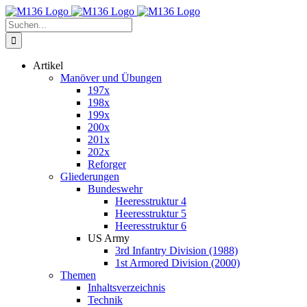
Zum
Inhalt
Suche
springen
nach:
Artikel
Manöver und Übungen
197x
198x
199x
200x
201x
202x
Reforger
Gliederungen
Bundeswehr
Heeresstruktur 4
Heeresstruktur 5
Heeresstruktur 6
US Army
3rd Infantry Division (1988)
1st Armored Division (2000)
Themen
Inhaltsverzeichnis
Technik