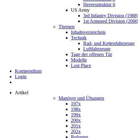
Heeresstruktur 6
US Army
3rd Infantry Division (1988
1st Armored Division (2000
Themen
Inhaltsverzeichnis
Technik
Rad- und Kettenfahrzeuge
Luftfahrzeuge
Tage der offenen Tür
Modelle
Lost Place
Kompendium
Login
Artikel
Manöver und Übungen
197x
198x
199x
200x
201x
202x
Reforger