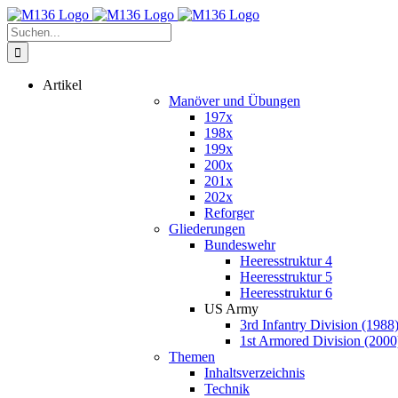
Zum
Inhalt
Suche
springen
nach:
Artikel
Manöver und Übungen
197x
198x
199x
200x
201x
202x
Reforger
Gliederungen
Bundeswehr
Heeresstruktur 4
Heeresstruktur 5
Heeresstruktur 6
US Army
3rd Infantry Division (1988
1st Armored Division (2000
Themen
Inhaltsverzeichnis
Technik