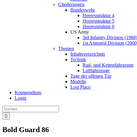
Gliederungen
Bundeswehr
Heeresstruktur 4
Heeresstruktur 5
Heeresstruktur 6
US Army
3rd Infantry Division (1988
1st Armored Division (2000
Themen
Inhaltsverzeichnis
Technik
Rad- und Kettenfahrzeuge
Luftfahrzeuge
Tage der offenen Tür
Modelle
Lost Place
Kompendium
Login
Suche
nach:
Bold Guard 86