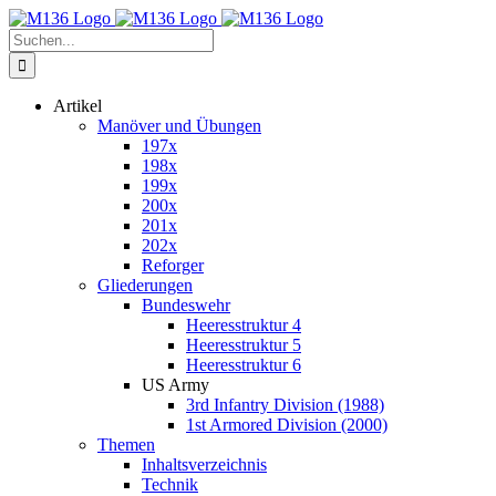
Zum
Inhalt
Suche
springen
nach:
Artikel
Manöver und Übungen
197x
198x
199x
200x
201x
202x
Reforger
Gliederungen
Bundeswehr
Heeresstruktur 4
Heeresstruktur 5
Heeresstruktur 6
US Army
3rd Infantry Division (1988)
1st Armored Division (2000)
Themen
Inhaltsverzeichnis
Technik