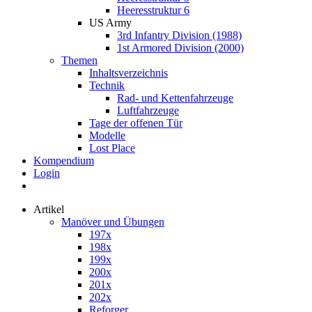
Heeresstruktur 6
US Army
3rd Infantry Division (1988)
1st Armored Division (2000)
Themen
Inhaltsverzeichnis
Technik
Rad- und Kettenfahrzeuge
Luftfahrzeuge
Tage der offenen Tür
Modelle
Lost Place
Kompendium
Login
Artikel
Manöver und Übungen
197x
198x
199x
200x
201x
202x
Reforger