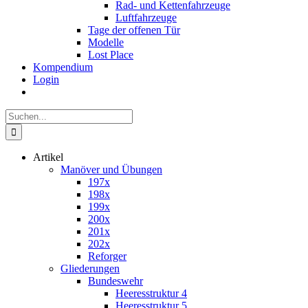
Rad- und Kettenfahrzeuge
Luftfahrzeuge
Tage der offenen Tür
Modelle
Lost Place
Kompendium
Login
Suche
nach:
Artikel
Manöver und Übungen
197x
198x
199x
200x
201x
202x
Reforger
Gliederungen
Bundeswehr
Heeresstruktur 4
Heeresstruktur 5