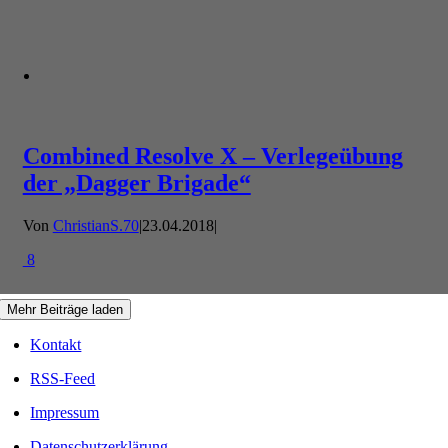
Combined Resolve X – Verlegeübung
der „Dagger Brigade“
Von
ChristianS.70
|
23.04.2018
|
8
Mehr Beiträge laden
Kontakt
RSS-Feed
Impressum
Datenschutzerklärung