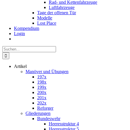
Rad- und Kettenfahrzeuge
Luftfahrzeuge
Tage der offenen Tür
Modelle
Lost Place
Kompendium
Login
Suche
nach:
Artikel
Manöver und Übungen
197x
198x
199x
200x
201x
202x
Reforger
Gliederungen
Bundeswehr
Heeresstruktur 4
Heeresstruktur 5