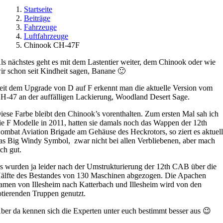
Startseite
Beiträge
Fahrzeuge
Luftfahrzeuge
Chinook CH-47F
ls nächstes geht es mit dem Lastentier weiter, dem Chinook oder wie
ir schon seit Kindheit sagen, Banane 🙂
eit dem Upgrade von D auf F erkennt man die aktuelle Version vom
H-47 an der auffälligen Lackierung, Woodland Desert Sage.
iese Farbe bleibt den Chinook’s vorenthalten. Zum ersten Mal sah ich
ie F Modelle in 2011, hatten sie damals noch das Wappen der 12th
ombat Aviation Brigade am Gehäuse des Heckrotors, so ziert es aktuel
as Big Windy Symbol, zwar nicht bei allen Verbliebenen, aber mach
ich gut.
s wurden ja leider nach der Umstrukturierung der 12th CAB über die
älfte des Bestandes von 130 Maschinen abgezogen. Die Apachen
amen von Illesheim nach Katterbach und Illesheim wird von den
otierenden Truppen genutzt.
ber da kennen sich die Experten unter euch bestimmt besser aus 😉