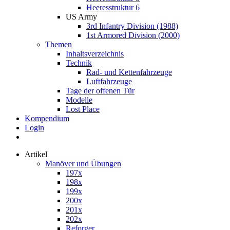
Heeresstruktur 6
US Army
3rd Infantry Division (1988)
1st Armored Division (2000)
Themen
Inhaltsverzeichnis
Technik
Rad- und Kettenfahrzeuge
Luftfahrzeuge
Tage der offenen Tür
Modelle
Lost Place
Kompendium
Login
Artikel
Manöver und Übungen
197x
198x
199x
200x
201x
202x
Reforger