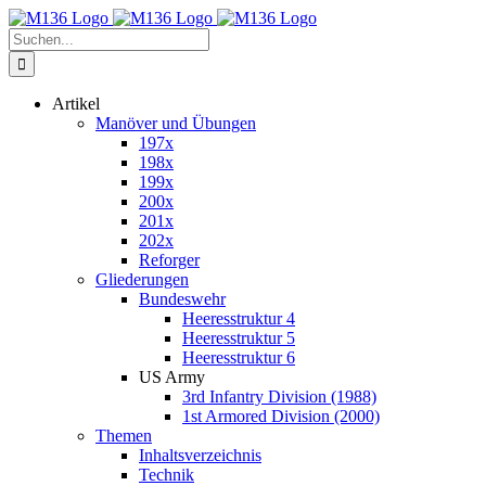
Zum
Inhalt
Suche
springen
nach:
Artikel
Manöver und Übungen
197x
198x
199x
200x
201x
202x
Reforger
Gliederungen
Bundeswehr
Heeresstruktur 4
Heeresstruktur 5
Heeresstruktur 6
US Army
3rd Infantry Division (1988)
1st Armored Division (2000)
Themen
Inhaltsverzeichnis
Technik