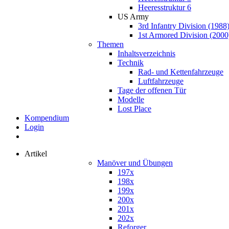
Heeresstruktur 6
US Army
3rd Infantry Division (1988
1st Armored Division (2000
Themen
Inhaltsverzeichnis
Technik
Rad- und Kettenfahrzeuge
Luftfahrzeuge
Tage der offenen Tür
Modelle
Lost Place
Kompendium
Login
Artikel
Manöver und Übungen
197x
198x
199x
200x
201x
202x
Reforger