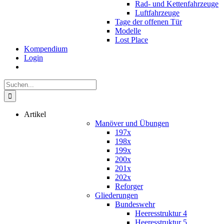
Rad- und Kettenfahrzeuge
Luftfahrzeuge
Tage der offenen Tür
Modelle
Lost Place
Kompendium
Login
Suche
nach:
Artikel
Manöver und Übungen
197x
198x
199x
200x
201x
202x
Reforger
Gliederungen
Bundeswehr
Heeresstruktur 4
Heeresstruktur 5