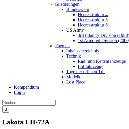
Gliederungen
Bundeswehr
Heeresstruktur 4
Heeresstruktur 5
Heeresstruktur 6
US Army
3rd Infantry Division (1988
1st Armored Division (2000
Themen
Inhaltsverzeichnis
Technik
Rad- und Kettenfahrzeuge
Luftfahrzeuge
Tage der offenen Tür
Modelle
Lost Place
Kompendium
Login
Suche
nach:
Lakota UH-72A