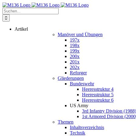
Zum
Inhalt
Suche
springen
nach:
Artikel
Manöver und Übungen
197x
198x
199x
200x
201x
202x
Reforger
Gliederungen
Bundeswehr
Heeresstruktur 4
Heeresstruktur 5
Heeresstruktur 6
US Army
3rd Infantry Division (1988
1st Armored Division (2000
Themen
Inhaltsverzeichnis
Technik