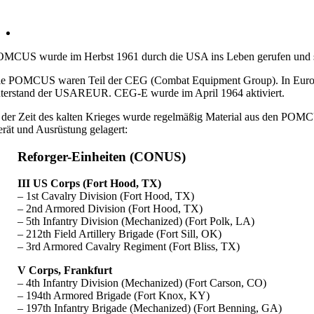
MCUS wurde im Herbst 1961 durch die USA ins Leben gerufen und steh
e POMCUS waren Teil der CEG (Combat Equipment Group). In Europa
terstand der USAREUR. CEG-E wurde im April 1964 aktiviert.
 der Zeit des kalten Krieges wurde regelmäßig Material aus den PO
rät und Ausrüstung gelagert:
Reforger-Einheiten (CONUS)
III US Corps (Fort Hood, TX)
– 1st Cavalry Division (Fort Hood, TX)
– 2nd Armored Division (Fort Hood, TX)
– 5th Infantry Division (Mechanized) (Fort Polk, LA)
– 212th Field Artillery Brigade (Fort Sill, OK)
– 3rd Armored Cavalry Regiment (Fort Bliss, TX)
V Corps, Frankfurt
– 4th Infantry Division (Mechanized) (Fort Carson, CO)
– 194th Armored Brigade (Fort Knox, KY)
– 197th Infantry Brigade (Mechanized) (Fort Benning, GA)