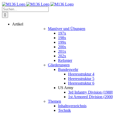
Zum
Inhalt
Suche
springen
nach:
Artikel
Manöver und Übungen
197x
198x
199x
200x
201x
202x
Reforger
Gliederungen
Bundeswehr
Heeresstruktur 4
Heeresstruktur 5
Heeresstruktur 6
US Army
3rd Infantry Division (1988
1st Armored Division (2000
Themen
Inhaltsverzeichnis
Technik