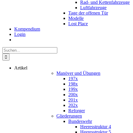
Rad- und Kettenfahrzeuge
Luftfahrzeuge
Tage der offenen Tür
Modelle
Lost Place
Kompendium
Login
Suche
nach:
Artikel
Manöver und Übungen
197x
198x
199x
200x
201x
202x
Reforger
Gliederungen
Bundeswehr
Heeresstruktur 4
Heeresstruktur 5