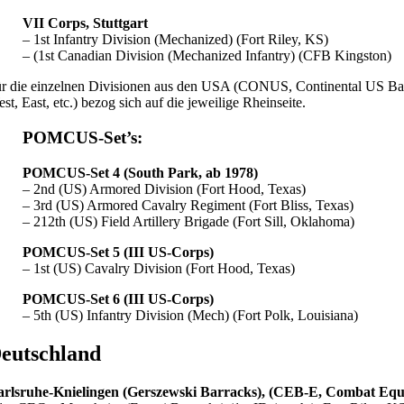
VII Corps, Stuttgart
– 1st Infantry Division (Mechanized) (Fort Riley, KS)
– (1st Canadian Division (Mechanized Infantry) (CFB Kingston)
r die einzelnen Divisionen aus den USA (CONUS, Continental US Bas
st, East, etc.) bezog sich auf die jeweilige Rheinseite.
POMCUS-Set’s:
POMCUS-Set 4 (South Park, ab 1978)
– 2nd (US) Armored Division (Fort Hood, Texas)
– 3rd (US) Armored Cavalry Regiment (Fort Bliss, Texas)
– 212th (US) Field Artillery Brigade (Fort Sill, Oklahoma)
POMCUS-Set 5 (III US-Corps)
– 1st (US) Cavalry Division (Fort Hood, Texas)
POMCUS-Set 6 (III US-Corps)
– 5th (US) Infantry Division (Mech) (Fort Polk, Louisiana)
eutschland
rlsruhe-Knielingen (Gerszewski Barracks), (CEB-E, Combat Equi