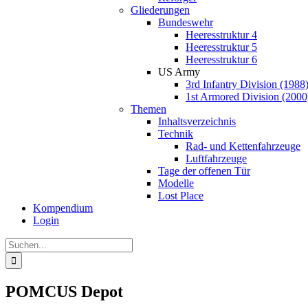
Gliederungen
Bundeswehr
Heeresstruktur 4
Heeresstruktur 5
Heeresstruktur 6
US Army
3rd Infantry Division (1988
1st Armored Division (2000
Themen
Inhaltsverzeichnis
Technik
Rad- und Kettenfahrzeuge
Luftfahrzeuge
Tage der offenen Tür
Modelle
Lost Place
Kompendium
Login
Suche
nach:
POMCUS Depot