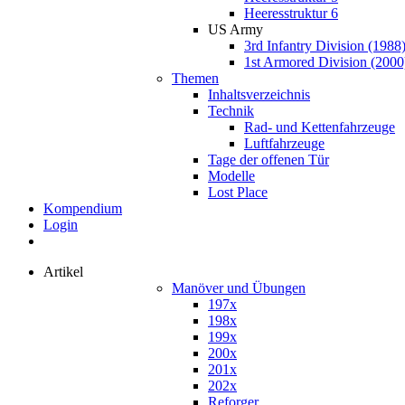
Heeresstruktur 6
US Army
3rd Infantry Division (1988
1st Armored Division (2000
Themen
Inhaltsverzeichnis
Technik
Rad- und Kettenfahrzeuge
Luftfahrzeuge
Tage der offenen Tür
Modelle
Lost Place
Kompendium
Login
Artikel
Manöver und Übungen
197x
198x
199x
200x
201x
202x
Reforger