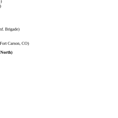
S)
)
f. Brigade)
 Fort Carson, CO)
 North)