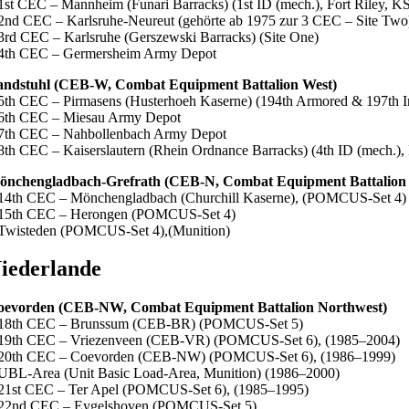
1st CEC – Mannheim (Funari Barracks) (1st ID (mech.), Fort Riley, K
2nd CEC – Karlsruhe-Neureut (gehörte ab 1975 zur 3 CEC – Site Two
3rd CEC – Karlsruhe (Gerszewski Barracks) (Site One)
4th CEC – Germersheim Army Depot
andstuhl (CEB-W, Combat Equipment Battalion West)
5th CEC – Pirmasens (Husterhoeh Kaserne) (194th Armored & 197th In
6th CEC – Miesau Army Depot
7th CEC – Nahbollenbach Army Depot
8th CEC – Kaiserslautern (Rhein Ordnance Barracks) (4th ID (mech.),
önchengladbach-Grefrath (CEB-N, Combat Equipment Battalion
14th CEC – Mönchengladbach (Churchill Kaserne), (POMCUS-Set 4)
 15th CEC – Herongen (POMCUS-Set 4)
Twisteden (POMCUS-Set 4),(Munition)
iederlande
oevorden (CEB-NW, Combat Equipment Battalion Northwest)
 18th CEC – Brunssum (CEB-BR) (POMCUS-Set 5)
19th CEC – Vriezenveen (CEB-VR) (POMCUS-Set 6), (1985–2004)
 20th CEC – Coevorden (CEB-NW) (POMCUS-Set 6), (1986–1999)
UBL-Area (Unit Basic Load-Area, Munition) (1986–2000)
21st CEC – Ter Apel (POMCUS-Set 6), (1985–1995)
 22nd CEC – Eygelshoven (POMCUS-Set 5)