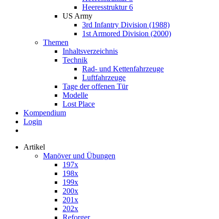
Heeresstruktur 6
US Army
3rd Infantry Division (1988)
1st Armored Division (2000)
Themen
Inhaltsverzeichnis
Technik
Rad- und Kettenfahrzeuge
Luftfahrzeuge
Tage der offenen Tür
Modelle
Lost Place
Kompendium
Login
Artikel
Manöver und Übungen
197x
198x
199x
200x
201x
202x
Reforger