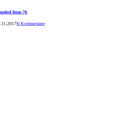
onded Item 76
.11.2017
|
0 Kommentare