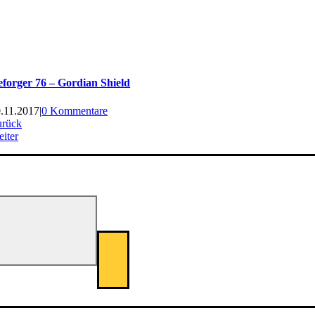
forger 76 – Gordian Shield
.11.2017
|
0 Kommentare
urück
iter