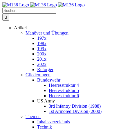
Zum
Inhalt
Suche
springen
nach:
Artikel
Manöver und Übungen
197x
198x
199x
200x
201x
202x
Reforger
Gliederungen
Bundeswehr
Heeresstruktur 4
Heeresstruktur 5
Heeresstruktur 6
US Army
3rd Infantry Division (1988)
1st Armored Division (2000)
Themen
Inhaltsverzeichnis
Technik