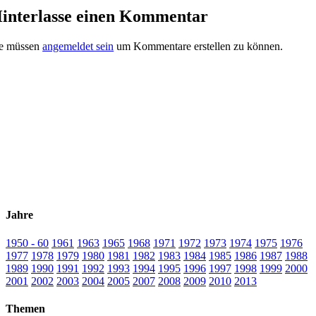
interlasse einen Kommentar
ie müssen
angemeldet sein
um Kommentare erstellen zu können.
Jahre
1950 - 60
1961
1963
1965
1968
1971
1972
1973
1974
1975
1976
1977
1978
1979
1980
1981
1982
1983
1984
1985
1986
1987
1988
1989
1990
1991
1992
1993
1994
1995
1996
1997
1998
1999
2000
2001
2002
2003
2004
2005
2007
2008
2009
2010
2013
Themen