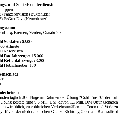
ngs- und Schiedsrichterdienst:
truppen
E) Panzerdivision (Buxtehude)
E) PzGrenDiv. (Neumünster)
ungsraum:
enburg, Bremen, Verden, Osnabrück
l Soldaten:
62.000
00 Alliierte
00 Reservisten
hl Radfahrzeuge:
15.000
l Kettenfahrzeuge:
3.200
hl
Hubschrauber: 180
enschläge:
er
r
derheiten:
fanden täglich 300 Flüge im Rahmen der Übung “Cold Fire 76” der Luft
 Übung kostete rund 9,5 Mill. DM, davon 1,5 Mill. DM Übungschäde
kam wie üblich, zu zahlreichen Verkehrsunfällen mit Toten und Verletzt
 griff von der niederländischen Grenze Richtung Osten an. Blau sollte