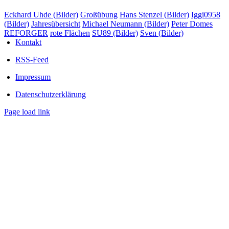
Eckhard Uhde (Bilder)
Großübung
Hans Stenzel (Bilder)
Iggi0958
(Bilder)
Jahresübersicht
Michael Neumann (Bilder)
Peter Domes
REFORGER
rote Flächen
SU89 (Bilder)
Sven (Bilder)
Kontakt
RSS-Feed
Impressum
Datenschutzerklärung
Page load link
Nach
oben