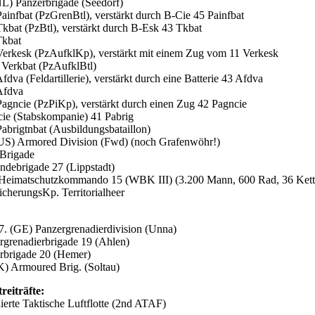
NL) Panzerbrigade (Seedorf)
Painfbat (PzGrenBtl), verstärkt durch B-Cie 45 Painfbat
Tkbat (PzBtl), verstärkt durch B-Esk 43 Tkbat
Tkbat
Verkesk (PzAufklKp), verstärkt mit einem Zug vom 11 Verkesk
 Verkbat (PzAufklBtl)
fdva (Feldartillerie), verstärkt durch eine Batterie 43 Afdva
Afdva
Pagncie (PzPiKp), verstärkt durch einen Zug 42 Pagncie
tcie (Stabskompanie) 41 Pabrig
Pabrigtnbat (Ausbildungsbataillon)
US) Armored Division (Fwd) (noch Grafenwöhr!)
 Brigade
andebrigade 27 (Lippstadt)
 Heimatschutzkommando 15 (WBK III) (3.200 Mann, 600 Rad, 36 Kett
SicherungsKp. Territorialheer
 7. (GE) Panzergrenadierdivision (Unna)
rgrenadierbrigade 19 (Ahlen)
rbrigade 20 (Hemer)
K) Armoured Brig. (Soltau)
treiträfte:
iierte Taktische Luftflotte (2nd ATAF)