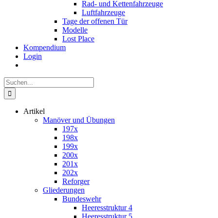
Rad- und Kettenfahrzeuge
Luftfahrzeuge
Tage der offenen Tür
Modelle
Lost Place
Kompendium
Login
Suche
nach:
Artikel
Manöver und Übungen
197x
198x
199x
200x
201x
202x
Reforger
Gliederungen
Bundeswehr
Heeresstruktur 4
Heeresstruktur 5