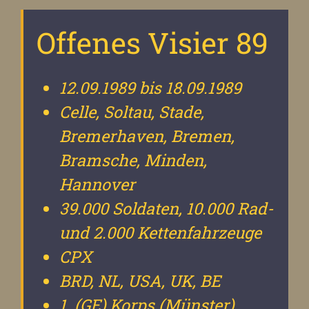
Offenes Visier 89
12.09.1989 bis 18.09.1989
Celle, Soltau, Stade,
Bremerhaven, Bremen,
Bramsche, Minden,
Hannover
39.000 Soldaten, 10.000 Rad-
und 2.000 Kettenfahrzeuge
CPX
BRD, NL, USA, UK, BE
1. (GE) Korps (Münster)