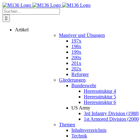
Zum
Inhalt
Suche
springen
nach:
Artikel
Manöver und Übungen
197x
198x
199x
200x
201x
202x
Reforger
Gliederungen
Bundeswehr
Heeresstruktur 4
Heeresstruktur 5
Heeresstruktur 6
US Army
3rd Infantry Division (1988
1st Armored Division (2000
Themen
Inhaltsverzeichnis
Technik