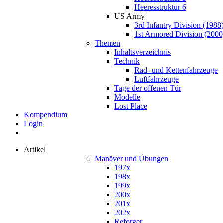
Heeresstruktur 6
US Army
3rd Infantry Division (1988
1st Armored Division (2000
Themen
Inhaltsverzeichnis
Technik
Rad- und Kettenfahrzeuge
Luftfahrzeuge
Tage der offenen Tür
Modelle
Lost Place
Kompendium
Login
Artikel
Manöver und Übungen
197x
198x
199x
200x
201x
202x
Reforger