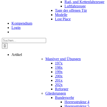
Rad- und Kettenfahrzeuge
Luftfahrzeuge
Tage der offenen Tür
Modelle
Lost Place
Kompendium
Login
Suche
nach:
Artikel
Manöver und Übungen
197x
198x
199x
200x
201x
202x
Reforger
Gliederungen
Bundeswehr
Heeresstruktur 4
Heeresstruktur 5