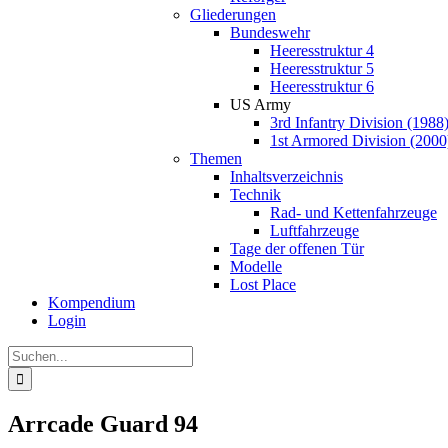
Gliederungen
Bundeswehr
Heeresstruktur 4
Heeresstruktur 5
Heeresstruktur 6
US Army
3rd Infantry Division (1988
1st Armored Division (2000
Themen
Inhaltsverzeichnis
Technik
Rad- und Kettenfahrzeuge
Luftfahrzeuge
Tage der offenen Tür
Modelle
Lost Place
Kompendium
Login
Suche
nach:
Arrcade Guard 94