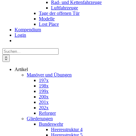
Rad- und Kettenfahrzeuge
Luftfahrzeuge
Tage der offenen Tür
Modelle
Lost Place
Kompendium
Login
Suche
nach:
Artikel
Manöver und Übungen
197x
198x
199x
200x
201x
202x
Reforger
Gliederungen
Bundeswehr
Heeresstruktur 4
Heeresstruktur 5