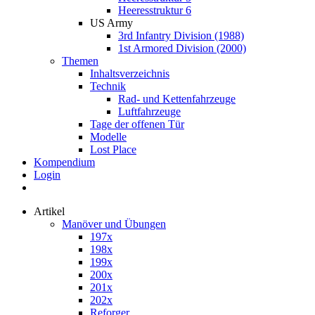
Heeresstruktur 6
US Army
3rd Infantry Division (1988)
1st Armored Division (2000)
Themen
Inhaltsverzeichnis
Technik
Rad- und Kettenfahrzeuge
Luftfahrzeuge
Tage der offenen Tür
Modelle
Lost Place
Kompendium
Login
Artikel
Manöver und Übungen
197x
198x
199x
200x
201x
202x
Reforger