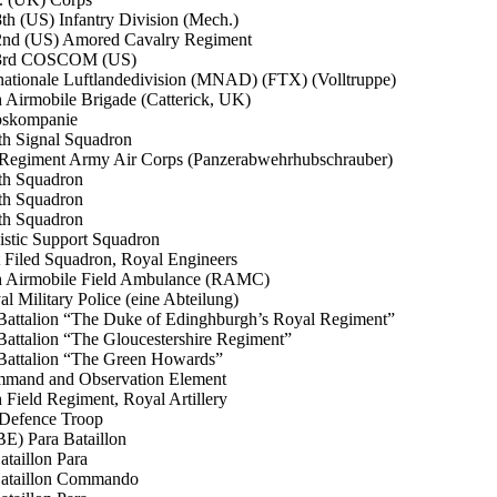
th (US) Infantry Division (Mech.)
nd (US) Amored Cavalry Regiment
3rd COSCOM (US)
nationale Luftlandedivision (MNAD) (FTX) (Volltruppe)
h Airmobile Brigade (Catterick, UK)
bskompanie
th Signal Squadron
 Regiment Army Air Corps (Panzerabwehrhubschrauber)
th Squadron
th Squadron
th Squadron
istic Support Squadron
t Filed Squadron, Royal Engineers
h Airmobile Field Ambulance (RAMC)
al Military Police (eine Abteilung)
 Battalion “The Duke of Edinghburgh’s Royal Regiment”
 Battalion “The Gloucestershire Regiment”
 Battalion “The Green Howards”
mand and Observation Element
h Field Regiment, Royal Artillery
 Defence Troop
(BE) Para Bataillon
ataillon Para
Bataillon Commando