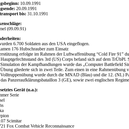
gsbeginn:
10.09.1991
gsende:
20.09.1991
ransport bis:
31.10.1991
enschläge:
mel (09.09.91)
derheiten:
wurden 6.700 Soldaten aus den USA eingeflogen.
kamen 176 Hubschrauber zum Einsatz
erstützung erfolgte im Rahmen der Luftwaffenübung “Cold Fire 91” durch 
 Hauptgefechtsstand des 3rd (US) Corps befand sich auf dem TrÜbPl. 
 Simulation der Kampfhandlungen wurde das „Computer Battlefield Si
 Übung gliederte sich in zwei Teile. Zum einen in eine Rahmenübung 
 Volltruppenübung wurde durch die MNAD (Blau) und die 12. (NL) Pa
 das Panzeraufklärungsbataillon 3 (GE), sowie zwei englischen Regime
setztes Gerät (u.a.):
mer Serie
sel
hs
ka
rpion
07 Scimitar
21 Fox Combat Vehicle Reconnaissance