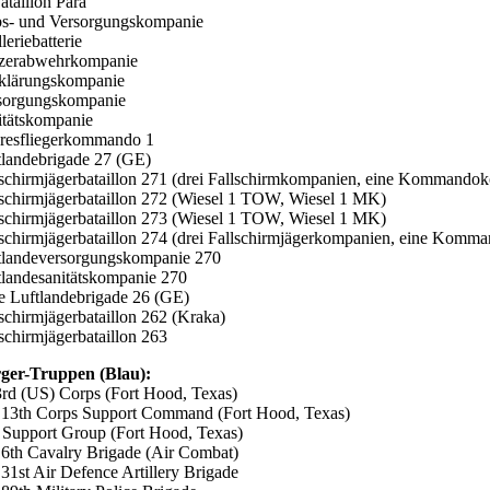
ataillon Para
bs- und Versorgungskompanie
lleriebatterie
zerabwehrkompanie
klärungskompanie
sorgungskompanie
itätskompanie
resfliegerkommando 1
tlandebrigade 27 (GE)
lschirmjägerbataillon 271 (drei Fallschirmkompanien, eine Kommando
lschirmjägerbataillon 272 (Wiesel 1 TOW, Wiesel 1 MK)
lschirmjägerbataillon 273 (Wiesel 1 TOW, Wiesel 1 MK)
lschirmjägerbataillon 274 (drei Fallschirmjägerkompanien, eine Komma
tlandeversorgungskompanie 270
tlandesanitätskompanie 270
le Luftlandebrigade 26 (GE)
lschirmjägerbataillon 262 (Kraka)
lschirmjägerbataillon 263
ger-Truppen (Blau):
rd (US) Corps (Fort Hood, Texas)
, 13th Corps Support Command (Fort Hood, Texas)
 Support Group (Fort Hood, Texas)
, 6th Cavalry Brigade (Air Combat)
 31st Air Defence Artillery Brigade