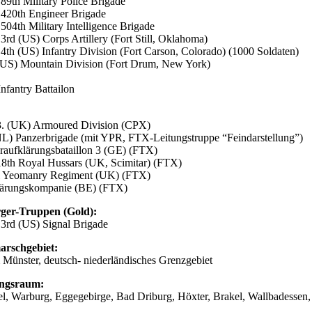
 89th Military Police Brigade
, 420th Engineer Brigade
 504th Military Intelligence Brigade
 3rd (US) Corps Artillery (Fort Still, Oklahoma)
, 4th (US) Infantry Division (Fort Carson, Colorado) (1000 Soldaten)
(US) Mountain Division (Fort Drum, New York)
Infantry Battailon
:
. (UK) Armoured Division (CPX)
NL) Panzerbrigade (mit YPR, FTX-Leitungstruppe “Feindarstellung”)
raufklärungsbataillon 3 (GE) (FTX)
18th Royal Hussars (UK, Scimitar) (FTX)
 Yeomanry Regiment (UK) (FTX)
ärungskompanie (BE) (FTX)
ger-Truppen (Gold):
, 3rd (US) Signal Brigade
arschgebiet:
Münster, deutsch- niederländisches Grenzgebiet
ungsraum:
l, Warburg, Eggegebirge, Bad Driburg, Höxter, Brakel, Wallbadessen,