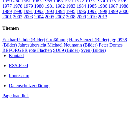
1950 - 60
1961
1963
1965
1968
1971
1972
1973
1974
1975
1976
1977
1978
1979
1980
1981
1982
1983
1984
1985
1986
1987
1988
1989
1990
1991
1992
1993
1994
1995
1996
1997
1998
1999
2000
2001
2002
2003
2004
2005
2007
2008
2009
2010
2013
Themen
Eckhard Uhde (Bilder)
Großübung
Hans Stenzel (Bilder)
Iggi0958
(Bilder)
Jahresübersicht
Michael Neumann (Bilder)
Peter Domes
REFORGER
rote Flächen
SU89 (Bilder)
Sven (Bilder)
Kontakt
RSS-Feed
Impressum
Datenschutzerklärung
Page load link
Nach
oben