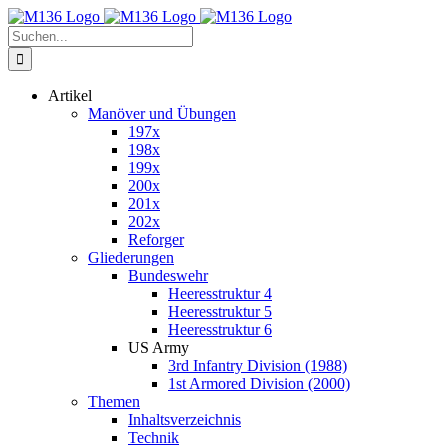
Zum
Inhalt
Suche
springen
nach:
Artikel
Manöver und Übungen
197x
198x
199x
200x
201x
202x
Reforger
Gliederungen
Bundeswehr
Heeresstruktur 4
Heeresstruktur 5
Heeresstruktur 6
US Army
3rd Infantry Division (1988)
1st Armored Division (2000)
Themen
Inhaltsverzeichnis
Technik