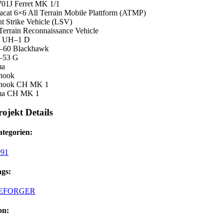
01J Ferret MK 1/1
acat 6×6 All Terrain Mobile Plattform (ATMP)
ht Strike Vehicle (LSV)
 Terrain Reconnaissance Vehicle
l UH–1 D
–60 Blackhawk
–53 G
ma
nook
inook CH MK 1
ma CH MK 1
rojekt Details
tegorien:
991
gs:
EFORGER
on: