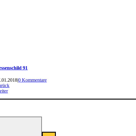
ssenschild 91
.01.2018
|
0 Kommentare
urück
iter