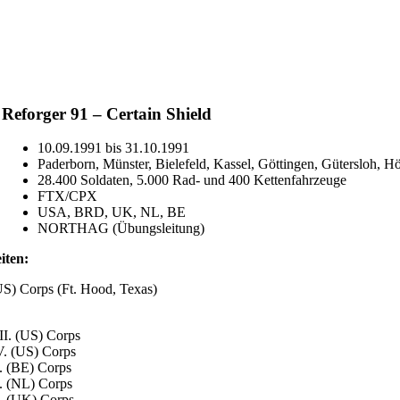
Reforger 91 – Certain Shield
10.09.1991 bis 31.10.1991
Paderborn, Münster, Bielefeld, Kassel, Göttingen, Gütersloh, H
28.400 Soldaten, 5.000 Rad- und 400 Kettenfahrzeuge
FTX/CPX
USA, BRD, UK, NL, BE
NORTHAG (Übungsleitung)
iten:
US) Corps (Ft. Hood, Texas)
II. (US) Corps
. (US) Corps
. (BE) Corps
. (NL) Corps
. (UK) Corps