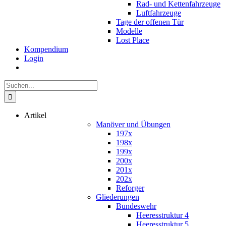
Rad- und Kettenfahrzeuge
Luftfahrzeuge
Tage der offenen Tür
Modelle
Lost Place
Kompendium
Login
Suche
nach:
Artikel
Manöver und Übungen
197x
198x
199x
200x
201x
202x
Reforger
Gliederungen
Bundeswehr
Heeresstruktur 4
Heeresstruktur 5