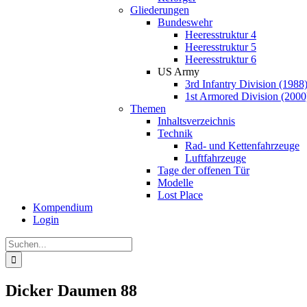
Gliederungen
Bundeswehr
Heeresstruktur 4
Heeresstruktur 5
Heeresstruktur 6
US Army
3rd Infantry Division (1988
1st Armored Division (2000
Themen
Inhaltsverzeichnis
Technik
Rad- und Kettenfahrzeuge
Luftfahrzeuge
Tage der offenen Tür
Modelle
Lost Place
Kompendium
Login
Suche
nach:
Dicker Daumen 88