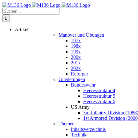
Zum
Inhalt
Suche
springen
nach:
Artikel
Manöver und Übungen
197x
198x
199x
200x
201x
202x
Reforger
Gliederungen
Bundeswehr
Heeresstruktur 4
Heeresstruktur 5
Heeresstruktur 6
US Army
3rd Infantry Division (1988
1st Armored Division (2000
Themen
Inhaltsverzeichnis
Technik