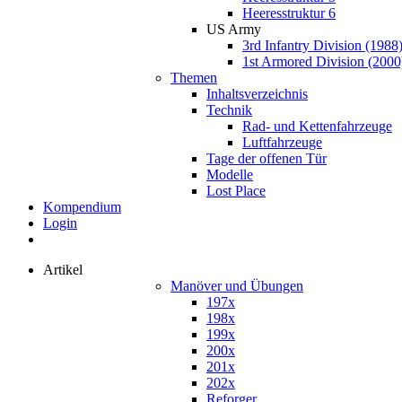
Heeresstruktur 6
US Army
3rd Infantry Division (1988
1st Armored Division (2000
Themen
Inhaltsverzeichnis
Technik
Rad- und Kettenfahrzeuge
Luftfahrzeuge
Tage der offenen Tür
Modelle
Lost Place
Kompendium
Login
Artikel
Manöver und Übungen
197x
198x
199x
200x
201x
202x
Reforger