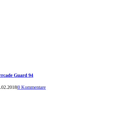
rrcade Guard 94
.02.2018
|
0 Kommentare