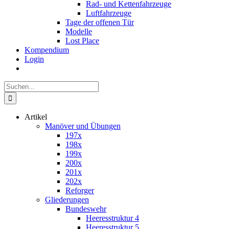
Rad- und Kettenfahrzeuge
Luftfahrzeuge
Tage der offenen Tür
Modelle
Lost Place
Kompendium
Login
Suche
nach:
Artikel
Manöver und Übungen
197x
198x
199x
200x
201x
202x
Reforger
Gliederungen
Bundeswehr
Heeresstruktur 4
Heeresstruktur 5