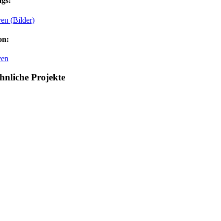
gs:
en (Bilder)
on:
ven
hnliche Projekte