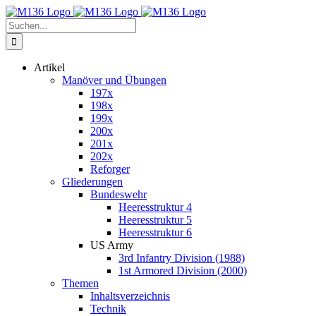
Zum
Inhalt
Suche
springen
nach:
Artikel
Manöver und Übungen
197x
198x
199x
200x
201x
202x
Reforger
Gliederungen
Bundeswehr
Heeresstruktur 4
Heeresstruktur 5
Heeresstruktur 6
US Army
3rd Infantry Division (1988)
1st Armored Division (2000)
Themen
Inhaltsverzeichnis
Technik