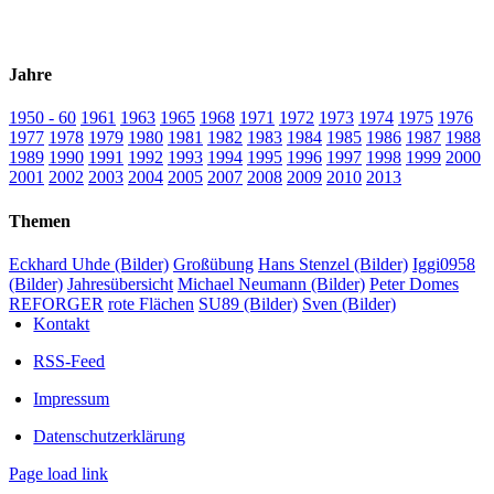
Jahre
1950 - 60
1961
1963
1965
1968
1971
1972
1973
1974
1975
1976
1977
1978
1979
1980
1981
1982
1983
1984
1985
1986
1987
1988
1989
1990
1991
1992
1993
1994
1995
1996
1997
1998
1999
2000
2001
2002
2003
2004
2005
2007
2008
2009
2010
2013
Themen
Eckhard Uhde (Bilder)
Großübung
Hans Stenzel (Bilder)
Iggi0958
(Bilder)
Jahresübersicht
Michael Neumann (Bilder)
Peter Domes
REFORGER
rote Flächen
SU89 (Bilder)
Sven (Bilder)
Kontakt
RSS-Feed
Impressum
Datenschutzerklärung
Page load link
Nach