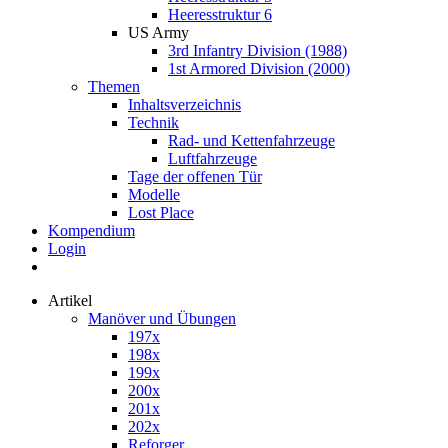
Heeresstruktur 6
US Army
3rd Infantry Division (1988)
1st Armored Division (2000)
Themen
Inhaltsverzeichnis
Technik
Rad- und Kettenfahrzeuge
Luftfahrzeuge
Tage der offenen Tür
Modelle
Lost Place
Kompendium
Login
Artikel
Manöver und Übungen
197x
198x
199x
200x
201x
202x
Reforger