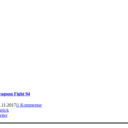
ragoon Fight 94
.11.2017
|
1 Kommentar
urück
iter