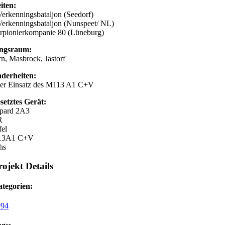
iten:
Verkenningsbataljon (Seedorf)
Verkenningsbataljon (Nunspeet/ NL)
rpionierkompanie 80 (Lüneburg)
ungsraum:
rn, Masbrock, Jastorf
derheiten:
zter Einsatz des M113 A1 C+V
setztes Gerät:
pard 2A3
R
fel
13A1 C+V
hs
rojekt Details
tegorien:
994