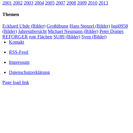
2001
2002
2003
2004
2005
2007
2008
2009
2010
2013
Themen
Eckhard Uhde (Bilder)
Großübung
Hans Stenzel (Bilder)
Iggi0958
(Bilder)
Jahresübersicht
Michael Neumann (Bilder)
Peter Domes
REFORGER
rote Flächen
SU89 (Bilder)
Sven (Bilder)
Kontakt
RSS-Feed
Impressum
Datenschutzerklärung
Page load link
Nach
oben