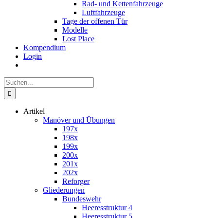
Rad- und Kettenfahrzeuge
Luftfahrzeuge
Tage der offenen Tür
Modelle
Lost Place
Kompendium
Login
Suche
nach:
Artikel
Manöver und Übungen
197x
198x
199x
200x
201x
202x
Reforger
Gliederungen
Bundeswehr
Heeresstruktur 4
Heeresstruktur 5