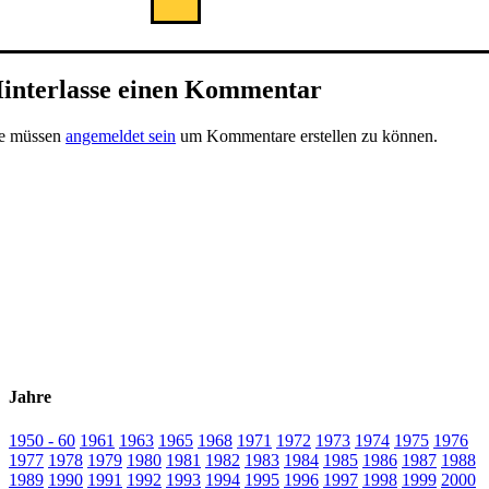
interlasse einen Kommentar
ie müssen
angemeldet sein
um Kommentare erstellen zu können.
Jahre
1950 - 60
1961
1963
1965
1968
1971
1972
1973
1974
1975
1976
1977
1978
1979
1980
1981
1982
1983
1984
1985
1986
1987
1988
1989
1990
1991
1992
1993
1994
1995
1996
1997
1998
1999
2000