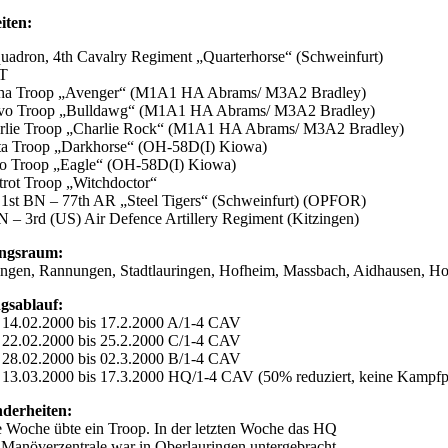
iten:
quadron, 4th Cavalry Regiment „Quarterhorse“ (Schweinfurt)
T
ha Troop „Avenger“ (M1A1 HA Abrams/ M3A2 Bradley)
vo Troop „Bulldawg“ (M1A1 HA Abrams/ M3A2 Bradley)
rlie Troop „Charlie Rock“ (M1A1 HA Abrams/ M3A2 Bradley)
ta Troop „Darkhorse“ (OH-58D(I) Kiowa)
o Troop „Eagle“ (OH-58D(I) Kiowa)
trot Troop „Witchdoctor“
, 1st BN – 77th AR „Steel Tigers“ (Schweinfurt) (OPFOR)
N – 3rd (US) Air Defence Artillery Regiment (Kitzingen)
ungsraum:
ingen, Rannungen, Stadtlauringen, Hofheim, Massbach, Aidhausen, H
gsablauf:
 14.02.2000 bis 17.2.2000 A/1-4 CAV
 22.02.2000 bis 25.2.2000 C/1-4 CAV
 28.02.2000 bis 02.3.2000 B/1-4 CAV
 13.03.2000 bis 17.3.2000 HQ/1-4 CAV (50% reduziert, keine Kampfp
derheiten:
e Woche übte ein Troop. In der letzten Woche das HQ
 Manöverzentrale war in Oberlauringen untergebracht