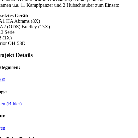
kamen u.a. 11 Kampfpanzer und 2 Hubschrauber zum Einsatz
setztes Gerät:
A1 HA Abrams (8X)
A2 (ODS) Bradley (13X)
3 Serie
8 (1X)
rrior OH-58D
rojekt Details
tegorien:
000
gs:
en (Bilder)
on:
ven