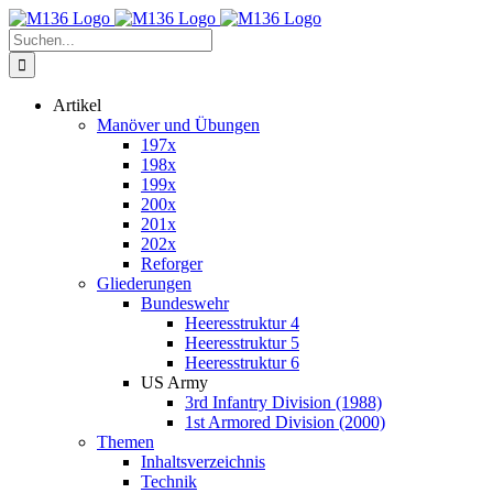
Zum
Inhalt
Suche
springen
nach:
Artikel
Manöver und Übungen
197x
198x
199x
200x
201x
202x
Reforger
Gliederungen
Bundeswehr
Heeresstruktur 4
Heeresstruktur 5
Heeresstruktur 6
US Army
3rd Infantry Division (1988)
1st Armored Division (2000)
Themen
Inhaltsverzeichnis
Technik