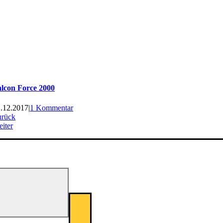
lcon Force 2000
.12.2017
|
1 Kommentar
urück
iter