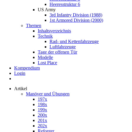
Heeresstruktur 6
US Army
3rd Infantry Division (1988)
1st Armored Division (2000)
Themen
Inhaltsverzeichnis
Technik
Rad- und Kettenfahrzeuge
Luftfahrzeuge
Tage der offenen Tür
Modelle
Lost Place
Kompendium
Login
Artikel
Manöver und Übungen
197x
198x
199x
200x
201x
202x
Reforger