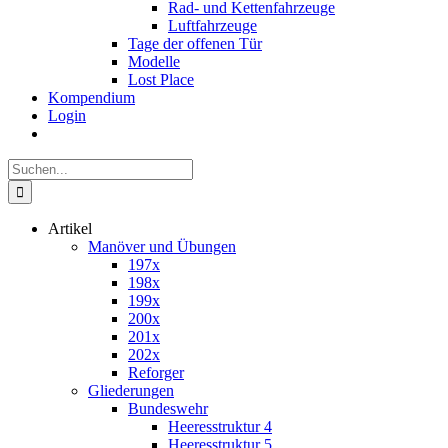
Rad- und Kettenfahrzeuge
Luftfahrzeuge
Tage der offenen Tür
Modelle
Lost Place
Kompendium
Login
Suche
nach:
Artikel
Manöver und Übungen
197x
198x
199x
200x
201x
202x
Reforger
Gliederungen
Bundeswehr
Heeresstruktur 4
Heeresstruktur 5