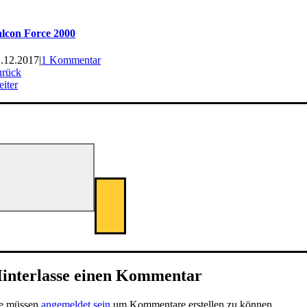
lcon Force 2000
.12.2017
|
1 Kommentar
urück
iter
interlasse einen Kommentar
ie müssen
angemeldet sein
um Kommentare erstellen zu können.