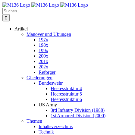
Zum
Inhalt
Suche
springen
nach:
Artikel
Manöver und Übungen
197x
198x
199x
200x
201x
202x
Reforger
Gliederungen
Bundeswehr
Heeresstruktur 4
Heeresstruktur 5
Heeresstruktur 6
US Army
3rd Infantry Division (1988)
1st Armored Division (2000)
Themen
Inhaltsverzeichnis
Technik