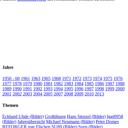
Jahre
1950 - 60
1961
1963
1965
1968
1971
1972
1973
1974
1975
1976
1977
1978
1979
1980
1981
1982
1983
1984
1985
1986
1987
1988
1989
1990
1991
1992
1993
1994
1995
1996
1997
1998
1999
2000
2001
2002
2003
2004
2005
2007
2008
2009
2010
2013
Themen
Eckhard Uhde (Bilder)
Großübung
Hans Stenzel (Bilder)
Iggi0958
(Bilder)
Jahresübersicht
Michael Neumann (Bilder)
Peter Domes
REFORGER
rote Flächen
SU89 (Bilder)
Sven (Bilder)