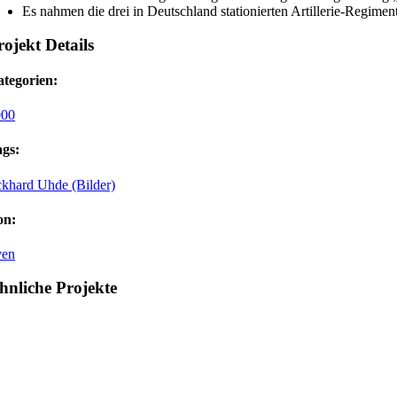
Es nahmen die drei in Deutschland stationierten Artillerie-Regimen
rojekt Details
tegorien:
000
gs:
khard Uhde (Bilder)
on:
ven
hnliche Projekte