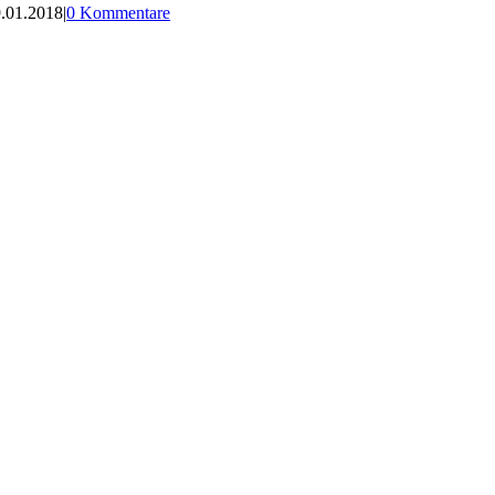
.01.2018
|
0 Kommentare