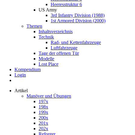
Heeresstruktur 6
US Army
3rd Infantry Division (1988)
1st Armored Division (2000)
Themen
Inhaltsverzeichnis
Technik
Rad- und Kettenfahrzeuge
Luftfahrzeuge
Tage der offenen Tür
Modelle
Lost Place
Kompendium
Login
Artikel
Manöver und Übungen
197x
198x
199x
200x
201x
202x
Reforger