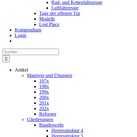
Rad- und Kettenfahrzeuge
Luftfahrzeuge
Tage der offenen Tür
Modelle
Lost Place
Kompendium
Login
Suche
nach:
Artikel
Manöver und Übungen
197x
198x
199x
200x
201x
202x
Reforger
Gliederungen
Bundeswehr
Heeresstruktur 4
Heeresstruktur 5