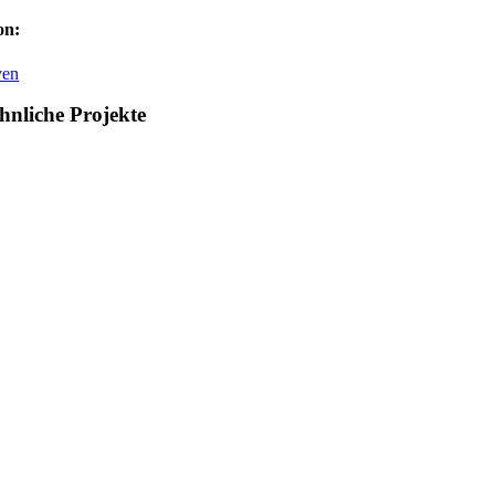
on:
ven
hnliche Projekte