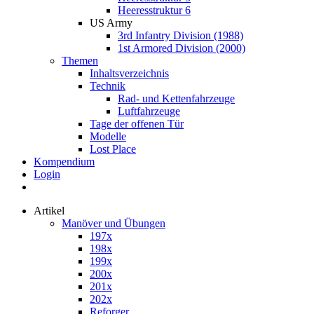
Heeresstruktur 6
US Army
3rd Infantry Division (1988)
1st Armored Division (2000)
Themen
Inhaltsverzeichnis
Technik
Rad- und Kettenfahrzeuge
Luftfahrzeuge
Tage der offenen Tür
Modelle
Lost Place
Kompendium
Login
Artikel
Manöver und Übungen
197x
198x
199x
200x
201x
202x
Reforger