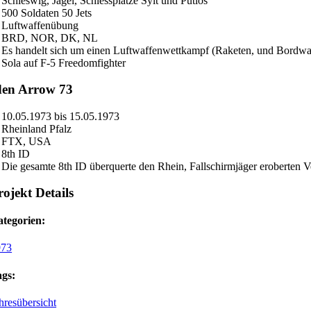
Schleswig, Jagel, Schiessplätze Sylt und Putlos
500 Soldaten 50 Jets
Luftwaffenübung
BRD, NOR, DK, NL
Es handelt sich um einen Luftwaffenwettkampf (Raketen, und Bordwaf
Sola auf F-5 Freedomfighter
den Arrow 73
10.05.1973 bis 15.05.1973
Rheinland Pfalz
FTX, USA
8th ID
Die gesamte 8th ID überquerte den Rhein, Fallschirmjäger eroberten 
rojekt Details
tegorien:
973
gs:
hresübersicht