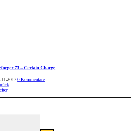
forger 73 – Certain Charge
.11.2017
|
0 Kommentare
urück
iter