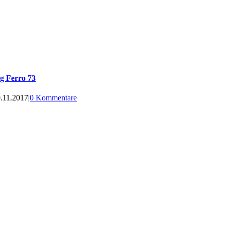
g Ferro 73
.11.2017
|
0 Kommentare