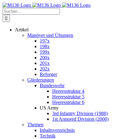
Zum
Inhalt
Suche
springen
nach:
Artikel
Manöver und Übungen
197x
198x
199x
200x
201x
202x
Reforger
Gliederungen
Bundeswehr
Heeresstruktur 4
Heeresstruktur 5
Heeresstruktur 6
US Army
3rd Infantry Division (1988)
1st Armored Division (2000)
Themen
Inhaltsverzeichnis
Technik