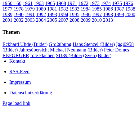
1950 - 60
1961
1963
1965
1968
1971
1972
1973
1974
1975
1976
1977
1978
1979
1980
1981
1982
1983
1984
1985
1986
1987
1988
1989
1990
1991
1992
1993
1994
1995
1996
1997
1998
1999
2000
2001
2002
2003
2004
2005
2007
2008
2009
2010
2013
Themen
Eckhard Uhde (Bilder)
Großübung
Hans Stenzel (Bilder)
Iggi0958
(Bilder)
Jahresübersicht
Michael Neumann (Bilder)
Peter Domes
REFORGER
rote Flächen
SU89 (Bilder)
Sven (Bilder)
Kontakt
RSS-Feed
Impressum
Datenschutzerklärung
Page load link
Nach
oben