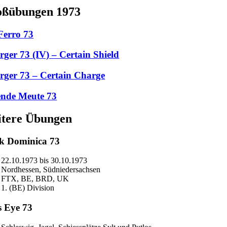
ßübungen 1973
Ferro 73
rger 73 (IV) – Certain Shield
rger 73 – Certain Charge
ende Meute 73
tere Übungen
k Dominica 73
22.10.1973 bis 30.10.1973
Nordhessen, Südniedersachsen
FTX, BE, BRD, UK
1. (BE) Division
s Eye 73