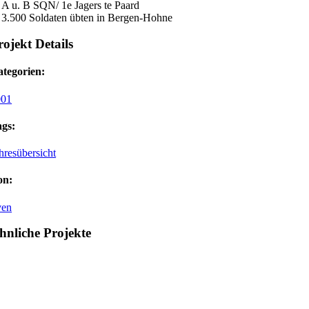
A u. B SQN/ 1e Jagers te Paard
3.500 Soldaten übten in Bergen-Hohne
rojekt Details
tegorien:
001
gs:
hresübersicht
on:
ven
hnliche Projekte