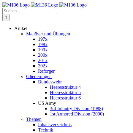
Zum
Inhalt
Suche
springen
nach:
Artikel
Manöver und Übungen
197x
198x
199x
200x
201x
202x
Reforger
Gliederungen
Bundeswehr
Heeresstruktur 4
Heeresstruktur 5
Heeresstruktur 6
US Army
3rd Infantry Division (1988)
1st Armored Division (2000)
Themen
Inhaltsverzeichnis
Technik