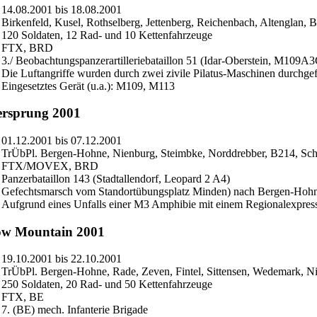
14.08.2001 bis 18.08.2001
Birkenfeld, Kusel, Rothselberg, Jettenberg, Reichenbach, Altenglan,
120 Soldaten, 12 Rad- und 10 Kettenfahrzeuge
FTX, BRD
3./ Beobachtungspanzerartilleriebataillon 51 (Idar-Oberstein, M109
Die Luftangriffe wurden durch zwei zivile Pilatus-Maschinen durchge
Eingesetztes Gerät (u.a.): M109, M113
ersprung 2001
01.12.2001 bis 07.12.2001
TrÜbPl. Bergen-Hohne, Nienburg, Steimbke, Norddrebber, B214, Sc
FTX/MOVEX, BRD
Panzerbataillon 143 (Stadtallendorf, Leopard 2 A4)
Gefechtsmarsch vom Standortübungsplatz Minden) nach Bergen-Hoh
Aufgrund eines Unfalls einer M3 Amphibie mit einem Regionalexpres
ow Mountain 2001
19.10.2001 bis 22.10.2001
TrÜbPl. Bergen-Hohne, Rade, Zeven, Fintel, Sittensen, Wedemark,
250 Soldaten, 20 Rad- und 50 Kettenfahrzeuge
FTX, BE
7. (BE) mech. Infanterie Brigade