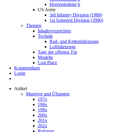
Heeresstruktur 6
US Army
3rd Infantry Division (1988)
1st Armored Division (2000)
Themen
Inhaltsverzeichnis
Technik
Rad- und Kettenfahrzeuge
Luftfahrzeuge
Tage der offenen Tür
Modelle
Lost Place
Kompendium
Login
Artikel
Manöver und Übungen
197x
198x
199x
200x
201x
202x
Reforger