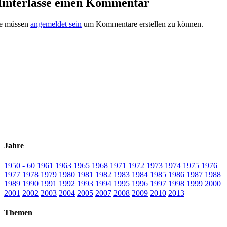
interlasse einen Kommentar
ie müssen
angemeldet sein
um Kommentare erstellen zu können.
Jahre
1950 - 60
1961
1963
1965
1968
1971
1972
1973
1974
1975
1976
1977
1978
1979
1980
1981
1982
1983
1984
1985
1986
1987
1988
1989
1990
1991
1992
1993
1994
1995
1996
1997
1998
1999
2000
2001
2002
2003
2004
2005
2007
2008
2009
2010
2013
Themen