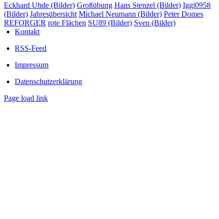
Eckhard Uhde (Bilder)
Großübung
Hans Stenzel (Bilder)
Iggi0958
(Bilder)
Jahresübersicht
Michael Neumann (Bilder)
Peter Domes
REFORGER
rote Flächen
SU89 (Bilder)
Sven (Bilder)
Kontakt
RSS-Feed
Impressum
Datenschutzerklärung
Page load link
Nach
oben