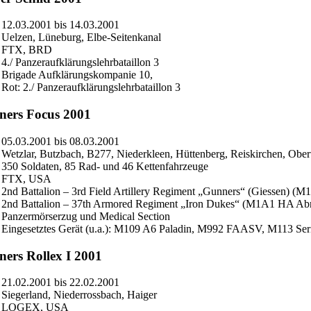
12.03.2001 bis 14.03.2001
Uelzen, Lüneburg, Elbe-Seitenkanal
FTX, BRD
4./ Panzeraufklärungslehrbataillon 3
Brigade Aufklärungskompanie 10,
Rot: 2./ Panzeraufklärungslehrbataillon 3
ers Focus 2001
05.03.2001 bis 08.03.2001
Wetzlar, Butzbach, B277, Niederkleen, Hüttenberg, Reiskirchen, Ob
350 Soldaten, 85 Rad- und 46 Kettenfahrzeuge
FTX, USA
2nd Battalion – 3rd Field Artillery Regiment „Gunners“ (Giessen) (M
2nd Battalion – 37th Armored Regiment „Iron Dukes“ (M1A1 HA Ab
Panzermörserzug und Medical Section
Eingesetztes Gerät (u.a.): M109 A6 Paladin, M992 FAASV, M113 Se
ers Rollex I 2001
21.02.2001 bis 22.02.2001
Siegerland, Niederrossbach, Haiger
LOGEX, USA