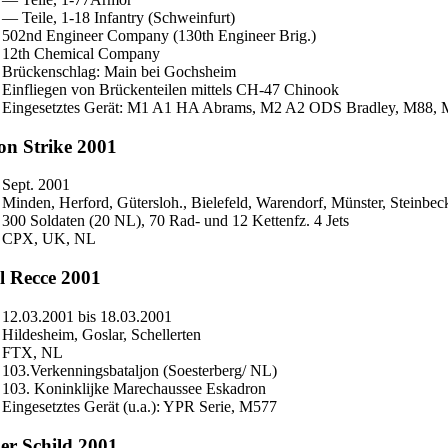
— Teile, 1-18 Infantry (Schweinfurt)
502nd Engineer Company (130th Engineer Brig.)
12th Chemical Company
Brückenschlag: Main bei Gochsheim
Einfliegen von Brückenteilen mittels CH-47 Chinook
Eingesetztes Gerät: M1 A1 HA Abrams, M2 A2 ODS Bradley, M88,
on Strike 2001
Sept. 2001
Minden, Herford, Gütersloh., Bielefeld, Warendorf, Münster, Steinbe
300 Soldaten (20 NL), 70 Rad- und 12 Kettenfz. 4 Jets
CPX, UK, NL
l Recce 2001
12.03.2001 bis 18.03.2001
Hildesheim, Goslar, Schellerten
FTX, NL
103.Verkenningsbataljon (Soesterberg/ NL)
103. Koninklijke Marechaussee Eskadron
Eingesetztes Gerät (u.a.): YPR Serie, M577
er Schild 2001