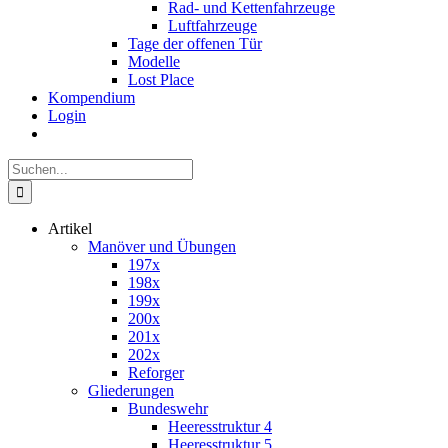
Rad- und Kettenfahrzeuge
Luftfahrzeuge
Tage der offenen Tür
Modelle
Lost Place
Kompendium
Login
Suche
nach:
Artikel
Manöver und Übungen
197x
198x
199x
200x
201x
202x
Reforger
Gliederungen
Bundeswehr
Heeresstruktur 4
Heeresstruktur 5