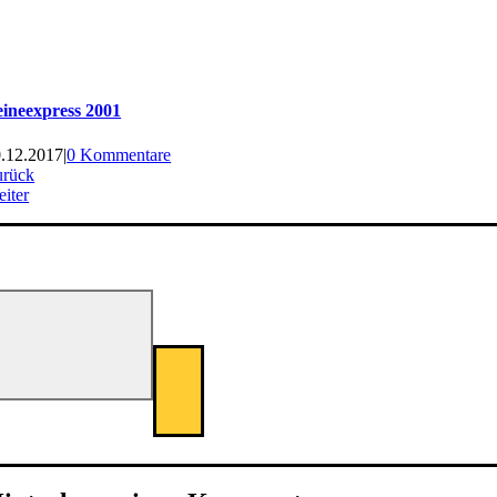
ineexpress 2001
.12.2017
|
0 Kommentare
urück
iter