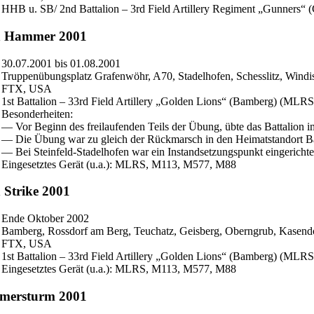
HHB u. SB/ 2nd Battalion – 3rd Field Artillery Regiment „Gunners“ (
n Hammer 2001
30.07.2001 bis 01.08.2001
Truppenübungsplatz Grafenwöhr, A70, Stadelhofen, Schesslitz, Windi
FTX, USA
1st Battalion – 33rd Field Artillery „Golden Lions“ (Bamberg) (MLRS/
Besonderheiten:
— Vor Beginn des freilaufenden Teils der Übung, übte das Battalion
— Die Übung war zu gleich der Rückmarsch in den Heimatstandort 
— Bei Steinfeld-Stadelhofen war ein Instandsetzungspunkt eingerichte
Eingesetztes Gerät (u.a.): MLRS, M113, M577, M88
 Strike 2001
Ende Oktober 2002
Bamberg, Rossdorf am Berg, Teuchatz, Geisberg, Oberngrub, Kasend
FTX, USA
1st Battalion – 33rd Field Artillery „Golden Lions“ (Bamberg) (MLRS/
Eingesetztes Gerät (u.a.): MLRS, M113, M577, M88
mersturm 2001