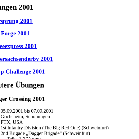
ngen 2001
rsprung 2001
 Forge 2001
eeexpress 2001
ersachsenderby 2001
p Challenge 2001
tere Übungen
er Crossing 2001
05.09.2001 bis 07.09.2001
Gochsheim, Schonungen
FTX, USA
1st Infantry Division (The Big Red One) (Schweinfurt)
2nd Brigade „Dagger Brigade“ (Schweinfurt)
— Teile, 1-77Armor