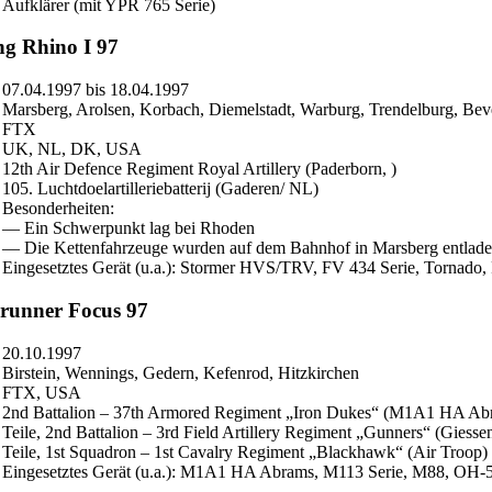
Aufklärer (mit YPR 765 Serie)
ng Rhino I 97
07.04.1997 bis 18.04.1997
Marsberg, Arolsen, Korbach, Diemelstadt, Warburg, Trendelburg, Be
FTX
UK, NL, DK, USA
12th Air Defence Regiment Royal Artillery (Paderborn, )
105. Luchtdoelartilleriebatterij (Gaderen/ NL)
Besonderheiten:
— Ein Schwerpunkt lag bei Rhoden
— Die Kettenfahrzeuge wurden auf dem Bahnhof in Marsberg entlad
Eingesetztes Gerät (u.a.): Stormer HVS/TRV, FV 434 Serie, Torna
runner Focus 97
20.10.1997
Birstein, Wennings, Gedern, Kefenrod, Hitzkirchen
FTX, USA
2nd Battalion – 37th Armored Regiment „Iron Dukes“ (M1A1 HA Ab
Teile, 2nd Battalion – 3rd Field Artillery Regiment „Gunners“ (Gies
Teile, 1st Squadron – 1st Cavalry Regiment „Blackhawk“ (Air Troop)
Eingesetztes Gerät (u.a.): M1A1 HA Abrams, M113 Serie, M88, OH