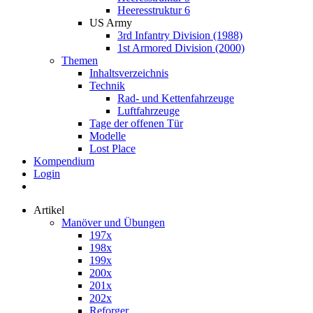
Heeresstruktur 6
US Army
3rd Infantry Division (1988)
1st Armored Division (2000)
Themen
Inhaltsverzeichnis
Technik
Rad- und Kettenfahrzeuge
Luftfahrzeuge
Tage der offenen Tür
Modelle
Lost Place
Kompendium
Login
Artikel
Manöver und Übungen
197x
198x
199x
200x
201x
202x
Reforger