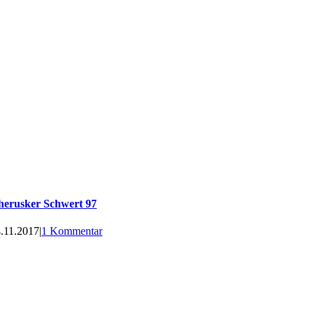
herusker Schwert 97
.11.2017
|
1 Kommentar