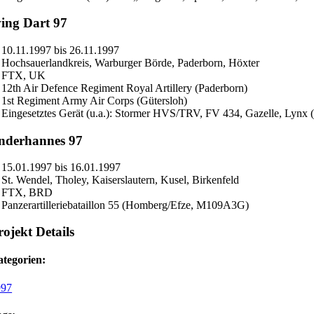
ing Dart 97
10.11.1997 bis 26.11.1997
Hochsauerlandkreis, Warburger Börde, Paderborn, Höxter
FTX, UK
12th Air Defence Regiment Royal Artillery (Paderborn)
1st Regiment Army Air Corps (Gütersloh)
Eingesetztes Gerät (u.a.): Stormer HVS/TRV, FV 434, Gazelle, Lyn
nderhannes 97
15.01.1997 bis 16.01.1997
St. Wendel, Tholey, Kaiserslautern, Kusel, Birkenfeld
FTX, BRD
Panzerartilleriebataillon 55 (Homberg/Efze, M109A3G)
rojekt Details
tegorien:
997