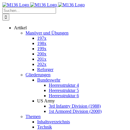
Zum
Inhalt
Suche
springen
nach:
Artikel
Manöver und Übungen
197x
198x
199x
200x
201x
202x
Reforger
Gliederungen
Bundeswehr
Heeresstruktur 4
Heeresstruktur 5
Heeresstruktur 6
US Army
3rd Infantry Division (1988)
1st Armored Division (2000)
Themen
Inhaltsverzeichnis
Technik