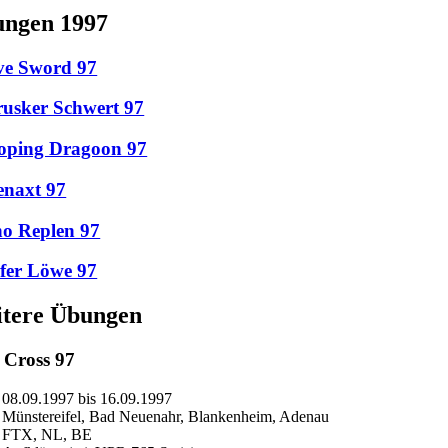
ngen 1997
ve Sword 97
usker Schwert 97
oping Dragoon 97
enaxt 97
o Replen 97
fer Löwe 97
tere Übungen
l Cross 97
08.09.1997 bis 16.09.1997
Münstereifel, Bad Neuenahr, Blankenheim, Adenau
FTX, NL, BE