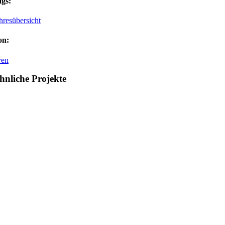
gs:
hresübersicht
on:
ven
hnliche Projekte