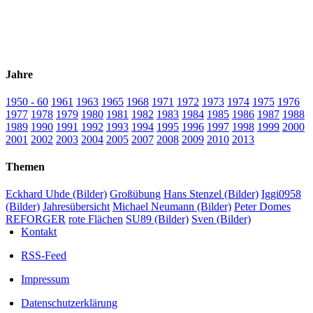
Jahre
1950 - 60
1961
1963
1965
1968
1971
1972
1973
1974
1975
1976
1977
1978
1979
1980
1981
1982
1983
1984
1985
1986
1987
1988
1989
1990
1991
1992
1993
1994
1995
1996
1997
1998
1999
2000
2001
2002
2003
2004
2005
2007
2008
2009
2010
2013
Themen
Eckhard Uhde (Bilder)
Großübung
Hans Stenzel (Bilder)
Iggi0958
(Bilder)
Jahresübersicht
Michael Neumann (Bilder)
Peter Domes
REFORGER
rote Flächen
SU89 (Bilder)
Sven (Bilder)
Kontakt
RSS-Feed
Impressum
Datenschutzerklärung