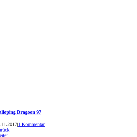
alloping Dragoon 97
.11.2017
|
1 Kommentar
urück
iter