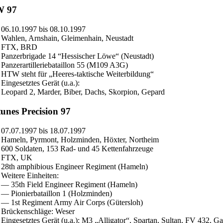
 97
06.10.1997 bis 08.10.1997
Wahlen, Arnshain, Gleimenhain, Neustadt
FTX, BRD
Panzerbrigade 14 “Hessischer Löwe“ (Neustadt)
Panzerartilleriebataillon 55 (M109 A3G)
HTW steht für „Heeres-taktische Weiterbildung“
Eingesetztes Gerät (u.a.):
Leopard 2, Marder, Biber, Dachs, Skorpion, Gepard
unes Precision 97
07.07.1997 bis 18.07.1997
Hameln, Pyrmont, Holzminden, Höxter, Northeim
600 Soldaten, 153 Rad- und 45 Kettenfahrzeuge
FTX, UK
28th amphibious Engineer Regiment (Hameln)
Weitere Einheiten:
— 35th Field Engineer Regiment (Hameln)
— Pionierbataillon 1 (Holzminden)
— 1st Regiment Army Air Corps (Gütersloh)
Brückenschläge: Weser
Eingesetztes Gerät (u.a.): M3 „Alligator“, Spartan, Sultan, FV 432, Ga