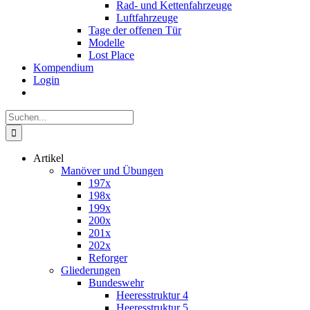
Rad- und Kettenfahrzeuge
Luftfahrzeuge
Tage der offenen Tür
Modelle
Lost Place
Kompendium
Login
Suche
nach:
Artikel
Manöver und Übungen
197x
198x
199x
200x
201x
202x
Reforger
Gliederungen
Bundeswehr
Heeresstruktur 4
Heeresstruktur 5