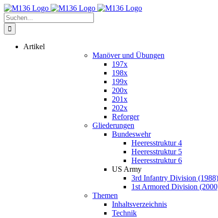
Zum
Inhalt
Suche
springen
nach:
Artikel
Manöver und Übungen
197x
198x
199x
200x
201x
202x
Reforger
Gliederungen
Bundeswehr
Heeresstruktur 4
Heeresstruktur 5
Heeresstruktur 6
US Army
3rd Infantry Division (1988
1st Armored Division (2000
Themen
Inhaltsverzeichnis
Technik