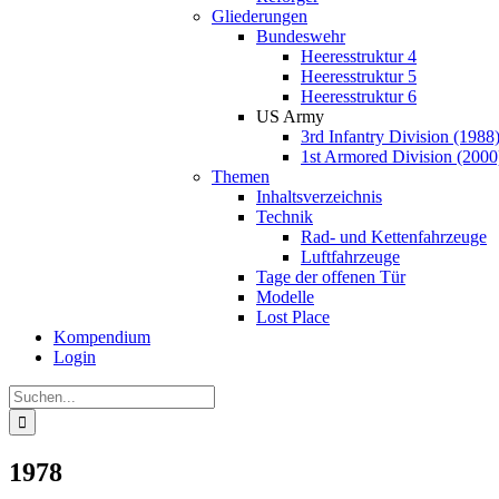
Gliederungen
Bundeswehr
Heeresstruktur 4
Heeresstruktur 5
Heeresstruktur 6
US Army
3rd Infantry Division (1988
1st Armored Division (2000
Themen
Inhaltsverzeichnis
Technik
Rad- und Kettenfahrzeuge
Luftfahrzeuge
Tage der offenen Tür
Modelle
Lost Place
Kompendium
Login
Suche
nach:
1978