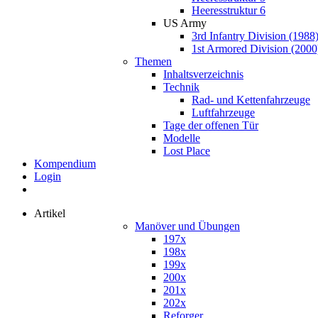
Heeresstruktur 6
US Army
3rd Infantry Division (1988
1st Armored Division (2000
Themen
Inhaltsverzeichnis
Technik
Rad- und Kettenfahrzeuge
Luftfahrzeuge
Tage der offenen Tür
Modelle
Lost Place
Kompendium
Login
Artikel
Manöver und Übungen
197x
198x
199x
200x
201x
202x
Reforger