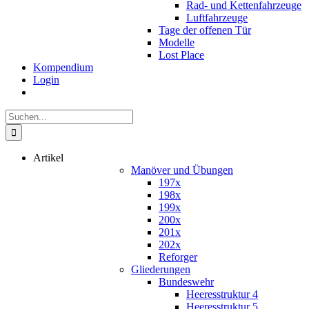
Rad- und Kettenfahrzeuge
Luftfahrzeuge
Tage der offenen Tür
Modelle
Lost Place
Kompendium
Login
Suche
nach:
Artikel
Manöver und Übungen
197x
198x
199x
200x
201x
202x
Reforger
Gliederungen
Bundeswehr
Heeresstruktur 4
Heeresstruktur 5